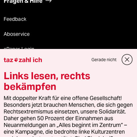
Fragen & Hilfe
Feedback
Aboservice
ePaper Login
taz
zahl ich
Gerade nicht

Downloads für Abonnierende
Links lesen, rechts
bekämpfen
© 2026 taz Verlags und Vertriebs GmbH
Mit doppelter Kraft für eine offene Gesellschaft!
Alle Rechte vorbehalten. Bei rechtlichen Fragen oder für Genehmigungen
wenden Sie sich bitte an
lizenzen@taz.de
Besonders jetzt brauchen Menschen, die sich gegen
Rechtsextremismus einsetzen, unsere Solidarität.
Daher gehen 50 Prozent der Einnahmen aus
Feedback
Redaktionsstatut
Kommune-Richtlinien
KI-
Neuanmeldungen an „Alles beginnt im Zentrum“ –
eine Kampagne, die bedrohte linke Kulturzentren
Leitlinie
Informant
Datenschutz
Impressum
AGB