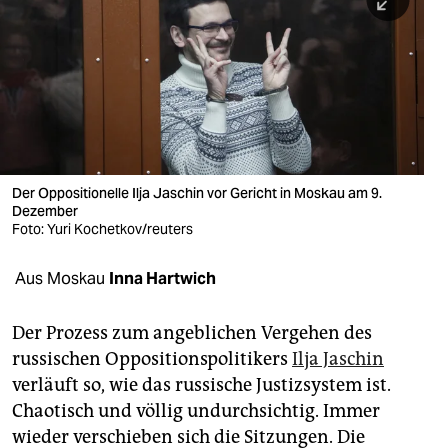
berlin
nord
wahrheit
verlag
verlag
Der Oppositionelle Ilja Jaschin vor Gericht in Moskau am 9.
Dezember
veranstaltungen
Foto: Yuri Kochetkov/reuters
shop
Aus Moskau
Inna Hartwich
fragen & hilfe
unterstützen
Der Prozess zum angeblichen Vergehen des
russischen Oppositionspolitikers
Ilja Jaschin
abo
verläuft so, wie das russische Justizsystem ist.
Chaotisch und völlig undurchsichtig. Immer
genossenschaft
wieder verschieben sich die Sitzungen. Die