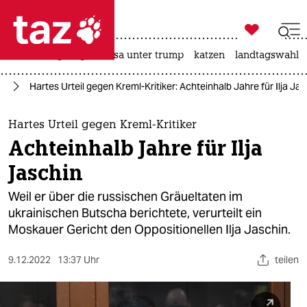

taz zahl ich
hitze
bergsteigen
usa unter trump
katzen
landtagswahl i

taz zahl ich
ne
Hartes Urteil gegen Kreml-Kritiker: Achteinhalb Jahre für Ilja Ja
taz zahl ich
themen
Hartes Urteil gegen Kreml-Kritiker
Achteinhalb Jahre für Ilja
politik
Jaschin
öko
Weil er über die russischen Gräueltaten im
ukrainischen Butscha berichtete, verurteilt ein
gesellschaft
Moskauer Gericht den Oppositionellen Ilja Jaschin.
kultur
9.12.2022
13:37 Uhr
teilen
sport