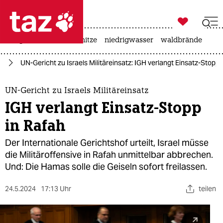

taz zahl ich
krieg in der ukraine
hitze
niedrigwasser
waldbrände

taz zahl ich
kt
UN-Gericht zu Israels Militäreinsatz: IGH verlangt Einsatz-Stopp 
taz zahl ich
themen
UN-Gericht zu Israels Militäreinsatz
IGH verlangt Einsatz-Stopp
politik
in Rafah
öko
Der Internationale Gerichtshof urteilt, Israel müsse
die Militäroffensive in Rafah unmittelbar abbrechen.
gesellschaft
Und: Die Hamas solle die Geiseln sofort freilassen.
kultur
24.5.2024
17:13 Uhr
teilen
sport