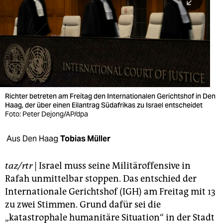
berlin
nord
wahrheit
verlag
verlag
Richter betreten am Freitag den Internationalen Gerichtshof in Den
Haag, der über einen Eilantrag Südafrikas zu Israel entscheidet
veranstaltungen
Foto: Peter Dejong/AP/dpa
shop
Aus Den Haag
Tobias Müller
fragen & hilfe
unterstützen
taz/rtr
| Israel muss seine Militäroffensive in
Rafah unmittelbar stoppen. Das entschied der
abo
Internationale Gerichtshof (IGH) am Freitag mit 13
zu zwei Stimmen. Grund dafür sei die
genossenschaft
„katastrophale humanitäre Situation“ in der Stadt