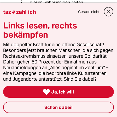
diesen wahnsinnigen Zeiten.
taz
zahl ich
Gerade nicht

Michaela Dudley
Autorin ,
,
Links lesen, rechts
Journalistin/Kabarettistin
bekämpfen
25.05.2024
,
00:13 Uhr
@Jewels&Iron:
Mit doppelter Kraft für eine offene Gesellschaft!
Herzlichen Dank für das Kompliment.
Besonders jetzt brauchen Menschen, die sich gegen
Die solidarische Resonanz ist
Rechtsextremismus einsetzen, unsere Solidarität.
wohltuend.
Daher gehen 50 Prozent der Einnahmen aus
Neuanmeldungen an „Alles beginnt im Zentrum“ –
eine Kampagne, die bedrohte linke Kulturzentren
Einfach-Jemand
E
und Jugendorte unterstützt. Sind Sie dabei?
25.05.2024
,
07:58 Uhr

Ja, ich will
@Michaela Dudley:
Dann nehmen Sie doch auch mal
Stellung zu der negativen Resonanz,
Schon dabei!
die es ja ebenfalls gibt. Es ist eine
Frechheit allem und jedem -heute