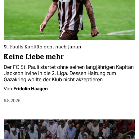
berlin
nord
wahrheit
verlag
St. Paulis Kapitän geht nach Japan
verlag
Keine Liebe mehr
veranstaltungen
Der FC St. Pauli startet ohne seinen langjährigen Kapitän
Jackson Irvine in die 2. Liga. Dessen Haltung zum
shop
Gazakrieg wollte der Klub nicht akzeptieren.
Von
Fridolin Haagen
fragen & hilfe
6.8.2026
unterstützen
abo
genossenschaft