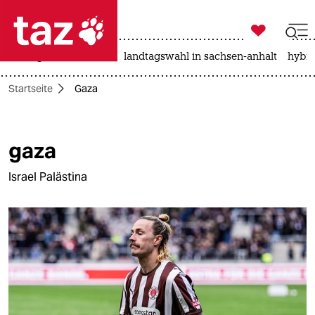

taz zahl ich
niedrigwasser
rente
landtagswahl in sachsen-anhalt
hybri

taz zahl ich
Startseite
Gaza
taz zahl ich
themen
gaza
politik
Israel Palästina
öko
gesellschaft
kultur
sport