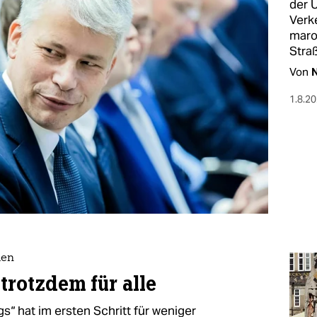
der 
Verk
maro
Stra
Von
N
1.8.2
men
trotzdem für alle
s“ hat im ersten Schritt für weniger