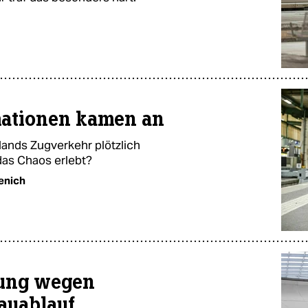
mationen kamen an
ands Zugverkehr plötzlich
as Chaos erlebt?
enich
tung wegen
auablauf