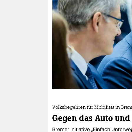
berlin
nord
wahrheit
verlag
verlag
veranstaltungen
shop
fragen & hilfe
unterstützen
Volksbegehren für Mobilität in Bre
abo
Gegen das Auto und 
genossenschaft
Bremer Initiative „Einfach Unterweg