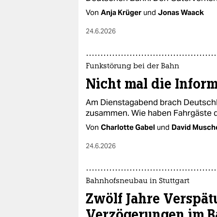
Von
Anja Krüger
und
Jonas Waack
24.6.2026
Funkstörung bei der Bahn
Nicht mal die Infor
Am Dienstagabend brach Deutschl
zusammen. Wie haben Fahrgäste d
Von
Charlotte Gabel
und
David Musch
24.6.2026
Bahnhofsneubau in Stuttgart
Zwölf Jahre Verspä
Verzögerungen im B