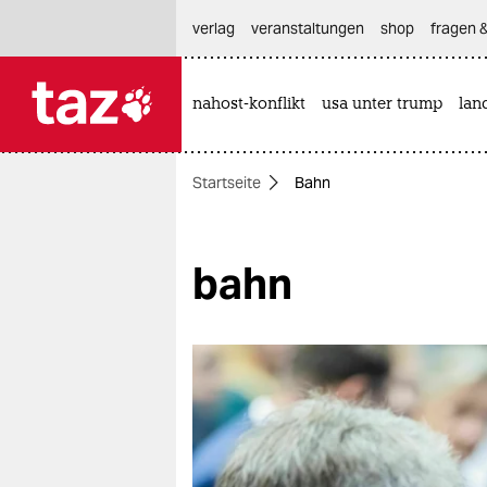
hautnavigation anspringen
hauptinhalt anspringen
footer anspringen
verlag
veranstaltungen
shop
fragen &
nahost-konflikt
usa unter trump
lan

taz zahl ich
taz zahl ich
Startseite
Bahn
themen
politik
bahn
öko
gesellschaft
kultur
sport