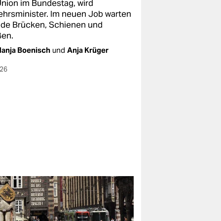
Union im Bundestag, wird
ehrsminister. Im neuen Job warten
de Brücken, Schienen und
ßen.
anja Boenisch
und
Anja Krüger
026