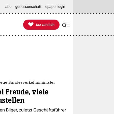
abo
genossenschaft
epaper login

taz zahl ich
taz zahl ich
neue Bundesverkehrsminister
l Freude, viele
ustellen
en Bilger, zuletzt Geschäftsführer