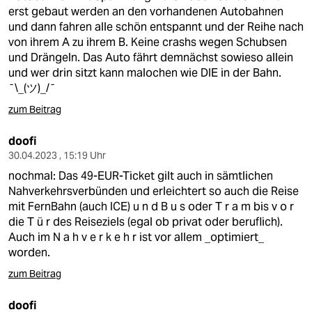
erst gebaut werden an den vorhandenen Autobahnen
und dann fahren alle schön entspannt und der Reihe nach
von ihrem A zu ihrem B. Keine crashs wegen Schubsen
und Drängeln. Das Auto fährt demnächst sowieso allein
und wer drin sitzt kann malochen wie DIE in der Bahn.
¯\_(ツ)_/¯
zum Beitrag
doofi
30.04.2023 , 15:19 Uhr
nochmal: Das 49-EUR-Ticket gilt auch in sämtlichen
Nahverkehrsverbünden und erleichtert so auch die Reise
mit FernBahn (auch ICE) u n d B u s oder T r a m bis v o r
die T ü r des Reiseziels (egal ob privat oder beruflich).
Auch im N a h v e r k e h r ist vor allem _optimiert_
worden.
zum Beitrag
doofi