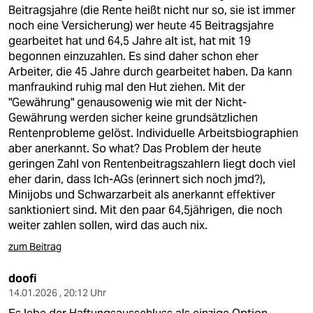
berlin
Beitragsjahre (die Rente heißt nicht nur so, sie ist immer
noch eine Versicherung) wer heute 45 Beitragsjahre
nord
gearbeitet hat und 64,5 Jahre alt ist, hat mit 19
begonnen einzuzahlen. Es sind daher schon eher
wahrheit
Arbeiter, die 45 Jahre durch gearbeitet haben. Da kann
manfraukind ruhig mal den Hut ziehen. Mit der
verlag
"Gewährung" genausowenig wie mit der Nicht-
Gewährung werden sicher keine grundsätzlichen
verlag
Rentenprobleme gelöst. Individuelle Arbeitsbiographien
aber anerkannt. So what? Das Problem der heute
veranstaltungen
geringen Zahl von Rentenbeitragszahlern liegt doch viel
shop
eher darin, dass Ich-AGs (erinnert sich noch jmd?),
Minijobs und Schwarzarbeit als anerkannt effektiver
fragen & hilfe
sanktioniert sind. Mit den paar 64,5jährigen, die noch
weiter zahlen sollen, wird das auch nix.
unterstützen
zum Beitrag
abo
doofi
genossenschaft
14.01.2026 , 20:12 Uhr