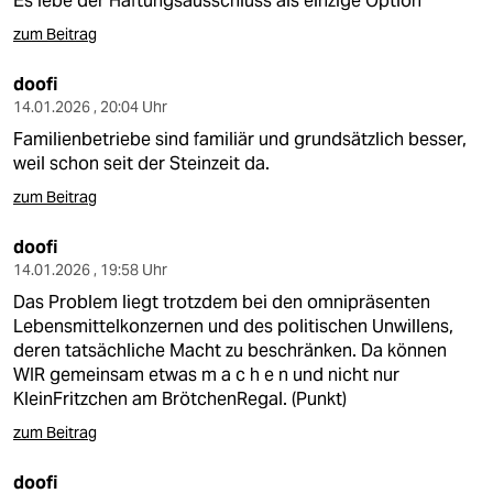
Es lebe der Haftungsausschluss als einzige Option
epaper login
zum Beitrag
doofi
14.01.2026 , 20:04 Uhr
Familienbetriebe sind familiär und grundsätzlich besser,
weil schon seit der Steinzeit da.
zum Beitrag
doofi
14.01.2026 , 19:58 Uhr
Das Problem liegt trotzdem bei den omnipräsenten
Lebensmittelkonzernen und des politischen Unwillens,
deren tatsächliche Macht zu beschränken. Da können
WIR gemeinsam etwas m a c h e n und nicht nur
KleinFritzchen am BrötchenRegal. (Punkt)
zum Beitrag
doofi