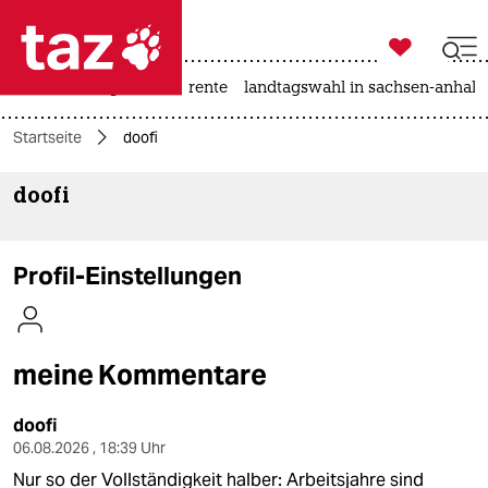

taz zahl ich
hitze
niedrigwasser
rente
landtagswahl in sachsen-anhalt

taz zahl ich
Startseite
doofi
taz zahl ich
doofi
themen
politik
Profil-Einstellungen
öko
gesellschaft
meine Kommentare
kultur
doofi
sport
06.08.2026 , 18:39 Uhr
Nur so der Vollständigkeit halber: Arbeitsjahre sind