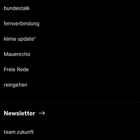
bundestalk
fernverbindung
klima update°
Mauerecho
Freie Rede
reingehen
Newsletter
team zukunft