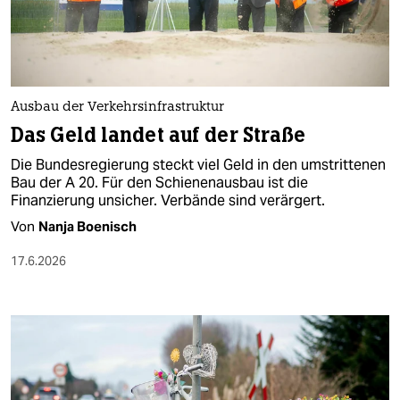
berlin
nord
wahrheit
Ausbau der Verkehrsinfrastruktur
verlag
Das Geld landet auf der Straße
verlag
Die Bundesregierung steckt viel Geld in den umstrittenen
Bau der A 20. Für den Schienenausbau ist die
veranstaltungen
Finanzierung unsicher. Verbände sind verärgert.
shop
Von
Nanja Boenisch
fragen & hilfe
17.6.2026
unterstützen
abo
genossenschaft