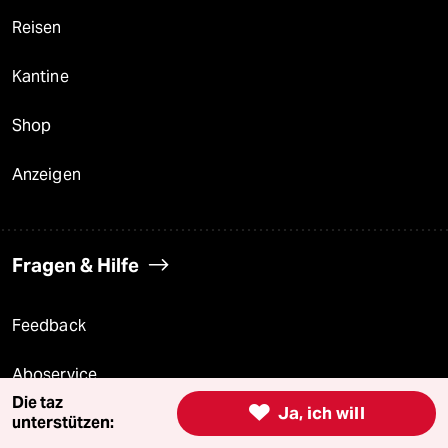
Reisen
Kantine
Shop
Anzeigen
Fragen & Hilfe
Feedback
Aboservice
Die taz

Ja, ich will
unterstützen:
ePaper Login