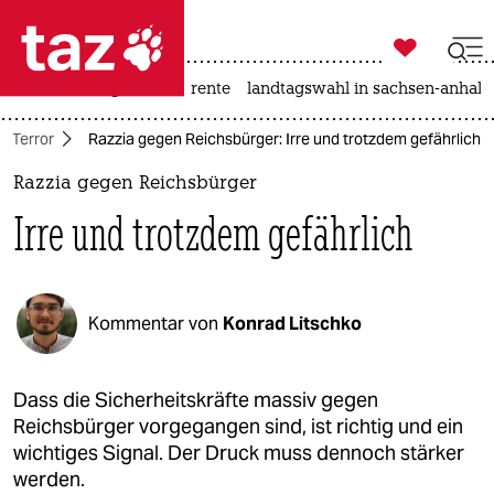

taz zahl ich
hitze
niedrigwasser
rente
landtagswahl in sachsen-anhalt

taz zahl ich
r Terror
Razzia gegen Reichsbürger: Irre und trotzdem gefährlich
taz zahl ich
Razzia gegen Reichsbürger
themen
Irre und trotzdem gefährlich
politik
öko
Kommentar von
Konrad Litschko
gesellschaft
kultur
Dass die Sicherheitskräfte massiv gegen
Reichsbürger vorgegangen sind, ist richtig und ein
sport
wichtiges Signal. Der Druck muss dennoch stärker
werden.