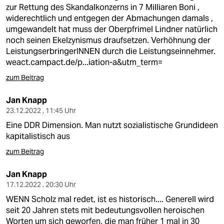
berlin
zur Rettung des Skandalkonzerns in 7 Milliaren Boni ,
widerechtlich und entgegen der Abmachungen damals ,
nord
umgewandelt hat muss der Oberpfrimel Lindner natürlich
noch seinen Ekelzynismus draufsetzen. Verhöhnung der
wahrheit
LeistungserbringerINNEN durch die Leistungseinnehmer.
weact.campact.de/p...iation-a&utm_term=
verlag
zum Beitrag
verlag
Jan Knapp
veranstaltungen
23.12.2022 , 11:45 Uhr
Eine DDR Dimension. Man nutzt sozialistische Grundideen
shop
kapitalistisch aus
fragen & hilfe
zum Beitrag
unterstützen
Jan Knapp
17.12.2022 , 20:30 Uhr
abo
WENN Scholz mal redet, ist es historisch.... Generell wird
genossenschaft
seit 20 Jahren stets mit bedeutungsvollen heroischen
Worten um sich geworfen, die man früher 1 mal in 30