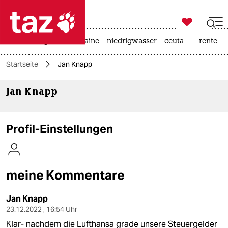

taz zahl ich
hitze
krieg in der ukraine
niedrigwasser
ceuta
rente

taz zahl ich
Startseite
Jan Knapp
taz zahl ich
Jan Knapp
themen
politik
Profil-Einstellungen
öko
gesellschaft
meine Kommentare
kultur
Jan Knapp
sport
23.12.2022 , 16:54 Uhr
Klar- nachdem die Lufthansa grade unsere Steuergelder