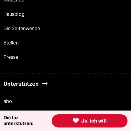
Hausblog
Die Seitenwende
Stellen
Presse
Unterstützen
abo
genossenschaft
Die taz

Ja, ich will
unterstützen:
taz zahl ich