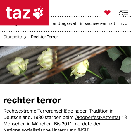

taz zahl ich
niedrigwasser
rente
landtagswahl in sachsen-anhalt
hybri

taz zahl ich
Startseite
Rechter Terror
taz zahl ich
themen
politik
öko
gesellschaft
rechter terror
kultur
Rechtsextreme Terroranschläge haben Tradition in
Deutschland. 1980 starben beim
Oktoberfest-Attentat
13
sport
Menschen in München. Bis 2011 mordete der
Nationalsozialistische Untergrund (NSU)
.