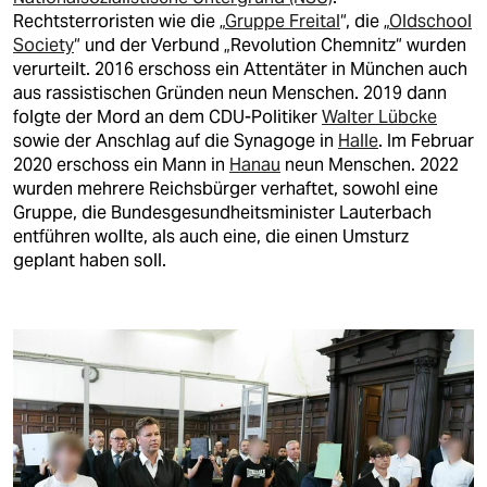
berlin
Rechtsterroristen wie die „
Gruppe Freital
“, die „
Oldschool
Society
“ und der Verbund „Revolution Chemnitz“ wurden
nord
verurteilt. 2016 erschoss ein Attentäter in München auch
aus rassistischen Gründen neun Menschen. 2019 dann
wahrheit
folgte der Mord an dem CDU-Politiker
Walter Lübcke
sowie der Anschlag auf die Synagoge in
Halle
. Im Februar
verlag
2020 erschoss ein Mann in
Hanau
neun Menschen. 2022
wurden mehrere Reichsbürger verhaftet, sowohl eine
verlag
Gruppe, die Bundesgesundheitsminister Lauterbach
veranstaltungen
entführen wollte, als auch eine, die einen Umsturz
geplant haben soll.
shop
fragen & hilfe
unterstützen
abo
genossenschaft