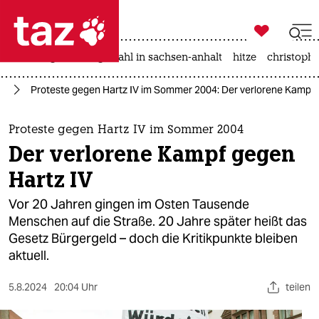

taz zahl ich
iran-krieg
landtagswahl in sachsen-anhalt
hitze
christophe

taz zahl ich
nd
Proteste gegen Hartz IV im Sommer 2004: Der verlorene Kampf 
taz zahl ich
themen
Proteste gegen Hartz IV im Sommer 2004
Der verlorene Kampf gegen
politik
Hartz IV
öko
Vor 20 Jahren gingen im Osten Tausende
Menschen auf die Straße. 20 Jahre später heißt das
gesellschaft
Gesetz Bürgergeld – doch die Kritikpunkte bleiben
aktuell.
kultur
sport
5.8.2024
20:04 Uhr
teilen