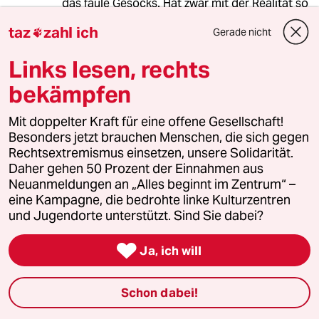
das faule Gesocks. Hat zwar mit der Realität so
gut wie nix zu tun, macht sich aber bei der BILD
taz
zahl ich
Gerade nicht

und im Bierzelt immer gut. Widerlich und
armselig wie immer, aber gut, so sind sie halt,
Links lesen, rechts
die Schwarzen.
bekämpfen
Jim Hawkins
Mit doppelter Kraft für eine offene Gesellschaft!
Besonders jetzt brauchen Menschen, die sich gegen
07.08.2024
,
09:39 Uhr
Rechtsextremismus einsetzen, unsere Solidarität.
Und die Geschichte wiederholt sich auf perfide
Daher gehen 50 Prozent der Einnahmen aus
Art.
Neuanmeldungen an „Alles beginnt im Zentrum“ –
Linnemann will "Totalverweigerer" verhungern
eine Kampagne, die bedrohte linke Kulturzentren
lassen und Lindner fehlen auf einmal, ups, drei
und Jugendorte unterstützt. Sind Sie dabei?
Milliarden.
Woher nehmen und nicht stehlen?

Ja, ich will
Zählen wir Linnemann und Lindner zusammen
und wir haben das Ergebnis.
Wir nehmen es den Nichtsnutzen und
Schon dabei!
Taugenichtsen weg. Die wehren sich nicht und
das alles lenkt dann auch fein davon ab: