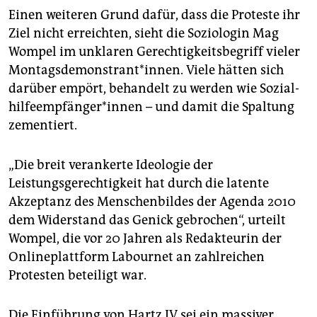
Einen weiteren Grund dafür, dass die Proteste ihr
Ziel nicht erreichten, sieht die Soziologin Mag
Wompel im unklaren Gerechtigkeitsbegriff vieler
Mon­tags­de­mons­tran­t*in­nen. Viele hätten sich
darüber empört, behandelt zu werden wie So­zi­al­
hil­fe­emp­fän­ge­r*in­nen – und damit die Spaltung
zementiert.
„Die breit verankerte Ideologie der
Leistungsgerechtigkeit hat durch die latente
Akzeptanz des Menschenbildes der Agenda 2010
dem Widerstand das Genick gebrochen“, urteilt
Wompel, die vor 20 Jahren als Redakteurin der
Onlineplattform Labournet an zahlreichen
Protesten beteiligt war.
Die Einführung von Hartz IV sei ein massiver