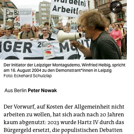
berlin
nord
wahrheit
verlag
verlag
veranstaltungen
Der Initiator der Leipziger Montagsdemo, Winfried Helbig, spricht
am 16. August 2004 zu den De­mons­tran­t*in­nen in Leipzig
shop
Foto: Eckehard Schulz/ap
fragen & hilfe
Aus Berlin
Peter Nowak
unterstützen
Der Vorwurf, auf Kosten der Allgemeinheit nicht
abo
arbeiten zu wollen, hat sich auch nach 20 Jahren
kaum abgenutzt: 2023 wurde Hartz IV durch das
genossenschaft
Bürgergeld ersetzt, die populistischen Debatten