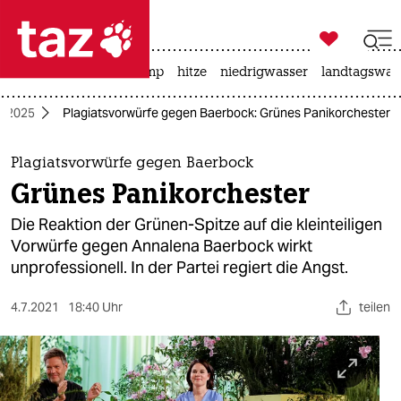

taz zahl ich
katzen
usa unter trump
hitze
niedrigwasser
landtagswahl

taz zahl ich
l 2025
Plagiatsvorwürfe gegen Baerbock: Grünes Panikorchester
taz zahl ich
themen
Plagiatsvorwürfe gegen Baerbock
Grünes Panikorchester
politik
Die Reaktion der Grünen-Spitze auf die kleinteiligen
öko
Vorwürfe gegen Annalena Baerbock wirkt
unprofessionell. In der Partei regiert die Angst.
gesellschaft
4.7.2021
18:40 Uhr
teilen
kultur
sport