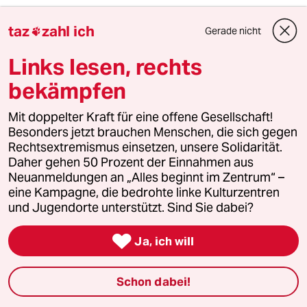
pjotr
P
taz
zahl ich
05.07.2021
,
07:28 Uhr
Gerade nicht

werd mir das buch nächstes jahr gebraucht
Links lesen, rechts
kaufen. bin gespannt wie hoch es gehandelt
wird.gespannt bin ich auch auf die zweit-
bekämpfen
karriere der guten um so richtig was zu
bewegen. bei bmw? gazprom? es gibt viel zu
Mit doppelter Kraft für eine offene Gesellschaft!
tun.
Besonders jetzt brauchen Menschen, die sich gegen
Rechtsextremismus einsetzen, unsere Solidarität.
Daher gehen 50 Prozent der Einnahmen aus
Neuanmeldungen an „Alles beginnt im Zentrum“ –
Benedikt Bräutigam
BB
eine Kampagne, die bedrohte linke Kulturzentren
05.07.2021
,
07:26 Uhr
und Jugendorte unterstützt. Sind Sie dabei?
So langsam verstärkt sich der Eindruck, dass
die Grünen diese so überaus wichtige Wahl in

Ja, ich will
den Sand setzen. Mit der jetzigen
Vorwärtsverteidigung mag man ja die
Stammwähler halten, aber eine Menge
Schon dabei!
möglicher Wechselwähler schreckt man ab. Die
Eitelkeit, Arroganz, Unprofessionalität,