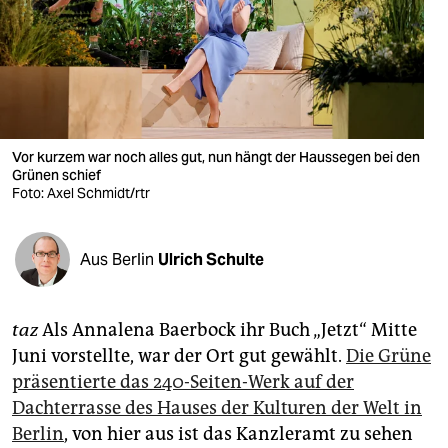
berlin
nord
wahrheit
verlag
Vor kurzem war noch alles gut, nun hängt der Haussegen bei den
verlag
Grünen schief
Foto: Axel Schmidt/rtr
veranstaltungen
shop
Aus Berlin
Ulrich Schulte
fragen & hilfe
taz
Als Annalena Baerbock ihr Buch „Jetzt“ Mitte
unterstützen
Juni vorstellte, war der Ort gut gewählt.
Die Grüne
abo
präsentierte das 240-Seiten-Werk auf der
Dachterrasse des Hauses der Kulturen der Welt in
genossenschaft
Berlin
, von hier aus ist das Kanzleramt zu sehen