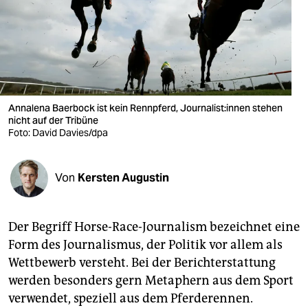
berlin
nord
wahrheit
verlag
Annalena Baerbock ist kein Rennpferd, Jour­na­lis­t:in­nen stehen
nicht auf der Tribüne
verlag
Foto: David Davies/dpa
veranstaltungen
shop
Von
Kersten Augustin
fragen & hilfe
Der Begriff Horse-Race-Journalism bezeichnet eine
unterstützen
Form des Journalismus, der Politik vor allem als
abo
Wettbewerb versteht. Bei der Berichterstattung
werden besonders gern Metaphern aus dem Sport
genossenschaft
verwendet, speziell aus dem Pferderennen.