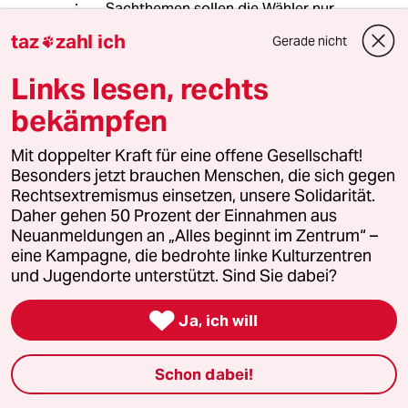
Sachthemen sollen die Wähler nur
von einem detailgetreuen
taz
zahl ich
Gerade nicht

Entscheidungsgrund abgelenkt
werden.
Links lesen, rechts
Dabei ist Politik eben kein
bekämpfen
Pferderennen, noch ein Glückspiel. so
einfach ist guter Journalismus eben
Mit doppelter Kraft für eine offene Gesellschaft!
nicht.
Besonders jetzt brauchen Menschen, die sich gegen
Rechtsextremismus einsetzen, unsere Solidarität.
Danke an Kersten Augustin
Daher gehen 50 Prozent der Einnahmen aus
Neuanmeldungen an „Alles beginnt im Zentrum“ –
eine Kampagne, die bedrohte linke Kulturzentren
und Jugendorte unterstützt. Sind Sie dabei?
der Sperling
05.07.2021
,
21:21 Uhr

Ja, ich will
@Ruediger:
Korrekt - wer den Lebenslauf schönt
und Teile eines Buches mit den
Schon dabei!
Inhalten anderer füllt - Stichwort
fremde Federn - dem fehlen ein paar