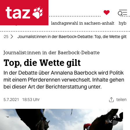

taz zahl ich
niedrigwasser
rente
landtagswahl in sachsen-anhalt
hybri

taz zahl ich
2025
Jour­na­lis­t:innen in der Baerbock-Debatte: Top, die Wette gilt
taz zahl ich
themen
Jour­na­lis­t:innen in der Baerbock-Debatte
Top, die Wette gilt
politik
In der Debatte über Annalena Baerbock wird Politik
öko
mit einem Pferderennen verwechselt. Inhalte gehen
bei dieser Art der Berichterstattung unter.
gesellschaft
5.7.2021
18:53 Uhr
teilen
kultur
sport