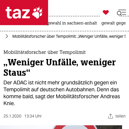

taz zahl ich
hitze
surfen
landtagswahl in sachsen-anhalt
gewalt gegen

taz zahl ich
el
Mobilitätsforscher über Tempolimit: „Weniger Unfälle, weniger S
taz zahl ich
themen
Mobilitätsforscher über Tempolimit
„Weniger Unfälle, weniger
politik
Staus“
öko
Der ADAC ist nicht mehr grundsätzlich gegen ein
Tempolimit auf deutschen Autobahnen. Denn das
gesellschaft
komme bald, sagt der Mobilitätsforscher Andreas
Knie.
kultur
sport
25.1.2020
13:34 Uhr
teilen