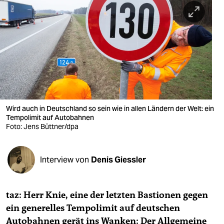
berlin
nord
wahrheit
verlag
verlag
veranstaltungen
Wird auch in Deutschland so sein wie in allen Ländern der Welt: ein
Tempolimit auf Autobahnen
shop
Foto: Jens Büttner/dpa
fragen & hilfe
Interview von
Denis Giessler
unterstützen
abo
taz: Herr Knie, eine der letzten Bastionen gegen
genossenschaft
ein generelles Tempolimit auf deutschen
Autobahnen gerät ins Wanken: Der Allgemeine