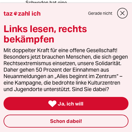
Schweden hat eine
Geschwindigkeitsbegrenzung.
taz
zahl ich
Gerade nicht

Wer je in einem Land mit
Links lesen, rechts
Geschwindigkeitsbegrenzung gefahren ist,wird
die rasenden Egoverlängerungen im
bekämpfen
Rückspiegel hier nicht mehr vermissen.
Mit doppelter Kraft für eine offene Gesellschaft!
Wer rasen will soll auf den Nürburgring, wer
Besonders jetzt brauchen Menschen, die sich gegen
rasen muss weil er es Eilig hat soll halt früher
Rechtsextremismus einsetzen, unsere Solidarität.
aufstehen
Daher gehen 50 Prozent der Einnahmen aus
Neuanmeldungen an „Alles beginnt im Zentrum“ –
eine Kampagne, die bedrohte linke Kulturzentren
und Jugendorte unterstützt. Sind Sie dabei?
Trango
T
28.01.2020
,
08:10 Uhr

Ja, ich will
@Opossum:
Das ist doch wieder so ein typisches
Schon dabei!
"Ich suche mir irgendein Land für
mein Argument raus"-Verhalten.