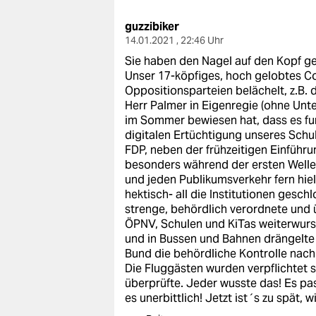
guzzibiker
14.01.2021 , 22:46 Uhr
Sie haben den Nagel auf den Kopf ge
Unser 17-köpfiges, hoch gelobtes C
Oppositionsparteien belächelt, z.B. 
Herr Palmer in Eigenregie (ohne Unte
im Sommer bewiesen hat, dass es fun
digitalen Ertüchtigung unseres Sch
FDP, neben der frühzeitigen Einführu
besonders während der ersten Welle 
und jeden Publikumsverkehr fern hie
hektisch- all die Institutionen gesch
strenge, behördlich verordnete und
ÖPNV, Schulen und KiTas weiterwurste
und in Bussen und Bahnen drängelte
Bund die behördliche Kontrolle nach
Die Fluggästen wurden verpflichtet 
überprüfte. Jeder wusste das! Es pas
es unerbittlich! Jetzt ist´s zu spät, w