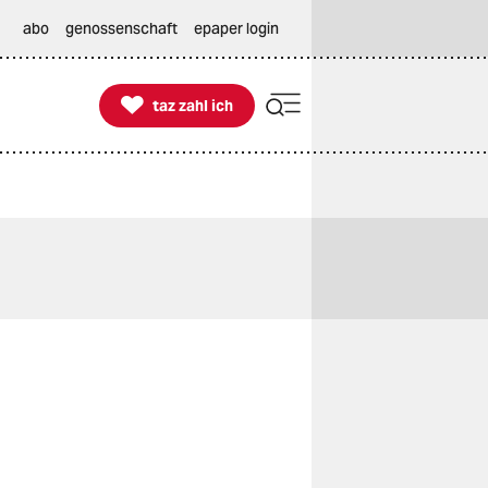
abo
genossenschaft
epaper login

taz zahl ich
taz zahl ich