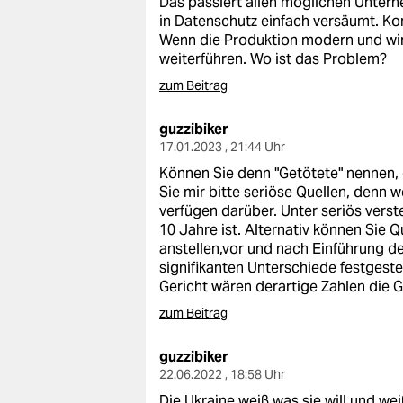
Das passiert allen möglichen Unterne
epaper login
in Datenschutz einfach versäumt. Komm
Wenn die Produktion modern und wirts
weiterführen. Wo ist das Problem?
zum Beitrag
guzzibiker
17.01.2023 , 21:44 Uhr
Können Sie denn "Getötete" nennen, 
Sie mir bitte seriöse Quellen, denn
verfügen darüber. Unter seriös verst
10 Jahre ist. Alternativ können Sie 
anstellen,vor und nach Einführung d
signifikanten Unterschiede festgeste
Gericht wären derartige Zahlen die 
zum Beitrag
guzzibiker
22.06.2022 , 18:58 Uhr
Die Ukraine weiß was sie will und we