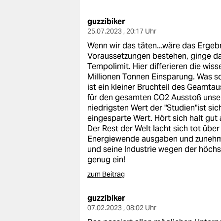
berlin
guzzibiker
nord
25.07.2023 , 20:17 Uhr
wahrheit
Wenn wir das täten...wäre das Ergeb
Voraussetzungen bestehen, ginge das
verlag
Tempolimit. Hier differieren die wis
Millionen Tonnen Einsparung. Was s
verlag
ist ein kleiner Bruchteil des Geamta
für den gesamten CO2 Ausstoß unser
veranstaltungen
niedrigsten Wert der "Studien"ist si
eingesparte Wert. Hört sich halt gut an
shop
Der Rest der Welt lacht sich tot übe
Energiewende ausgaben und zunehm
fragen & hilfe
und seine Industrie wegen der höchs
genug ein!
unterstützen
zum Beitrag
abo
guzzibiker
genossenschaft
07.02.2023 , 08:02 Uhr