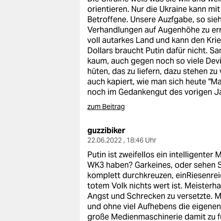
orientieren. Nur die Ukraine kann mit
Betroffene. Unsere Auzfgabe, so sieh
Verhandlungen auf Augenhöhe zu errei
voll autarkes Land und kann den Krie
Dollars braucht Putin dafür nicht. Sa
kaum, auch gegen noch so viele Devis
hüten, das zu liefern, dazu stehen z
auch kapiert, wie man sich heute "Ma
noch im Gedankengut des vorigen J
zum Beitrag
guzzibiker
22.06.2022 , 18:46 Uhr
Putin ist zweifellos ein intelligente
WK3 haben? Garkeines, oder sehen S
komplett durchkreuzen, einRiesenreic
totem Volk nichts wert ist. Meisterha
Angst und Schrecken zu versetzte. 
und ohne viel Aufhebens die eigenen
große Medienmaschinerie damit zu füt