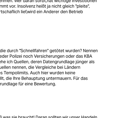
hmen. Wer daran stirbt,hat wichtige Investitionen
t vor. Insolvenz heißt ja nicht gleich "pleite",
chaflich lief,wird ein Anderer den Betrieb
die durch "Schnellfahren" getötet wurden? Nennen
 weder Polizei noch Versicherungen oder das KBA
ehe ich Quellen, deren Datengrundlage jünger als
Quellen nennen, die Vergleiche bei Ländern
es Tempolimits. Auch hier wurden keine
llt, die Ihre Behauptung untermauern. Für das
Grundlage für eine Bewertung.
iß was sie braucht! Daran sollten wir unser Handeln