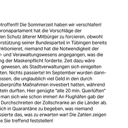
troffen!!! Die Sommerzeit haben wir verschlafen!
oronaparlament hat die Vorschläge der
den Schutz älterer Mitbürger zu forcieren, obwohl
rstützung seiner Bundespartei) in Tübingen bereits
ktionieret, niemand hat die Notwendigkeit der
ul- und Verawaltungswesens angegangen, was die
ng der Maskenpflicht forderte. Zeit dazu wäre
gewesen, als Stadtverwaltungen sich einigelten
lten. Nichts passierte! Im September wurden dann-
lossen, die unglaublich viel Geld in den durch
 überprüfte Maßnahmen investiert hatten, während
ln durften. Hier genügte "alle 20 min. Querlüften"
 man sich wie schon immer! An Flughäfen gab der
 Durchschreiten der Zollschranke an die Länder ab.
sich in Quarantäne zu begeben, was niemand
sierte das, was zu erwarten war! Die Zahlen zeigen
ie Sie treffend feststellen!