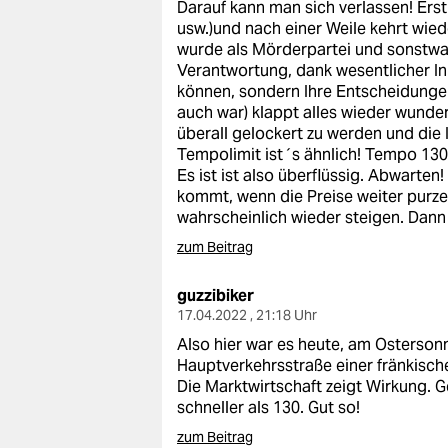
Darauf kann man sich verlassen! Er
usw.)und nach einer Weile kehrt wie
wurde als Mörderpartei und sonstwas
Verantwortung, dank wesentlicher In
können, sondern Ihre Entscheidunge
auch war) klappt alles wieder wund
überall gelockert zu werden und die 
Tempolimit ist´s ähnlich! Tempo 130 
Es ist ist also überflüssig. Abwarten!
kommt, wenn die Preise weiter purz
wahrscheinlich wieder steigen. Dann
zum Beitrag
guzzibiker
17.04.2022 , 21:18 Uhr
Also hier war es heute, am Ostersonn
Hauptverkehrsstraße einer fränkisc
Die Marktwirtschaft zeigt Wirkung. 
schneller als 130. Gut so!
zum Beitrag