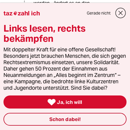
werden - ändert es an den
xenophoben Einstellungen nichts,
taz
zahl ich
Gerade nicht

denn sie sind keine Frage der
sozialen Lage einer
Links lesen, rechts
Bevölkerungsgruppe oder des
Wohlstands einer Gesellschaft.
bekämpfen
Wohl aber wird die Ablehnung von
Mit doppelter Kraft für eine offene Gesellschaft!
oder der Hass auf bestimmte
Besonders jetzt brauchen Menschen, die sich gegen
Gruppen politisch instrumentalisiert,
Rechtsextremismus einsetzen, unsere Solidarität.
um etwa die Schuld an einer Misere
Daher gehen 50 Prozent der Einnahmen aus
einer Minderheit anzulasten und so
Neuanmeldungen an „Alles beginnt im Zentrum“ –
zugleich die jeweiligen
eine Kampagne, die bedrohte linke Kulturzentren
Herrschaftsverhälnisse zu
und Jugendorte unterstützt. Sind Sie dabei?
legitimieren … wie uns beispielsweise
aus der Geschichte des

Ja, ich will
Antisemitismus in Europa allzu
bekannt ist.
Schon dabei!