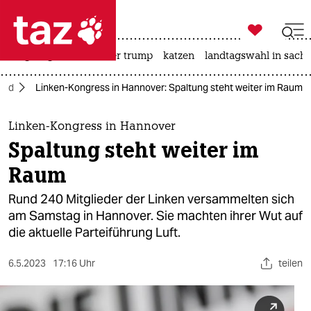

taz zahl ich
bergsteigen
usa unter trump
katzen
landtagswahl in sachs

taz zahl ich
and
Linken-Kongress in Hannover: Spaltung steht weiter im Raum
taz zahl ich
themen
Linken-Kongress in Hannover
Spaltung steht weiter im
politik
Raum
öko
Rund 240 Mitglieder der Linken versammelten sich
am Samstag in Hannover. Sie machten ihrer Wut auf
gesellschaft
die aktuelle Parteiführung Luft.
kultur
6.5.2023
17:16 Uhr
teilen
sport