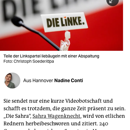
berlin
nord
wahrheit
verlag
verlag
Teile der Linkspartei liebäugeln mit einer Abspaltung
Foto: Christoph Soeder/dpa
veranstaltungen
shop
Aus Hannover
Nadine Conti
fragen & hilfe
unterstützen
Sie sendet nur eine kurze Videobotschaft und
schafft es trotzdem, die ganze Zeit präsent zu sein.
abo
„Die Sahra“,
Sahra Wagenknecht
, wird von etlichen
genossenschaft
Rednern herbeibeschworen und zitiert. 240