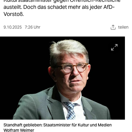
berlin
austeilt. Doch das schadet mehr als jeder AfD-
nord
Vorstoß.
wahrheit
9.10.2025
7:26 Uhr
teilen
verlag
verlag
veranstaltungen
shop
fragen & hilfe
unterstützen
abo
genossenschaft
Standhaft geblieben: Staatsminister für Kultur und Medien
Wolfram Weimer