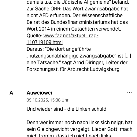
damals u.a. die Jüdische Allgemeine" befand.
Zur Sache ÖRR: Das Wort Zwangsabgabe hat
nicht AFD erfunden. Der Wissenschaftliche
Beirat des Bundesfinanzministeriums hat das
Wort 2014 in einem Gutachten verwendet.
Quelle:
www.faz.net/aktuel...rag-
110719109.html
Daraus: "Die dort angeführte
„nutzungsunabhängige Zwangsabgabe“ ist [...]
eine Tatsache." sagt Arnd Diringer, Leiter der
Forschungsst. für Arb.recht Ludwigsburg
Auweiowei
A
09.10.2025
,
15:38 Uhr
Und wieder sind - die Linken schuld.
Denn wer immer noch nach links sich neigt, hat
sein Gleichgewicht vergeigt. Lieber Gott, mach
mich fromm, dass ich nicht nach links