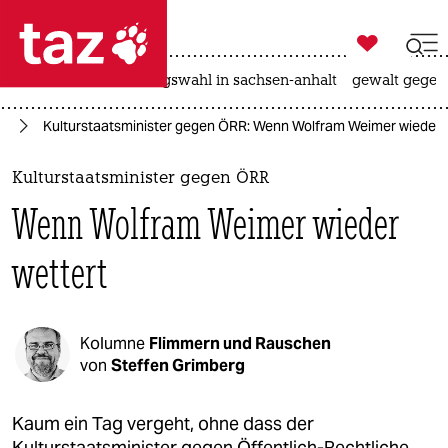

taz zahl ich
hitze
surfen
landtagswahl in sachsen-anhalt
gewalt gegen

taz zahl ich
en
Kulturstaatsminister gegen ÖRR: Wenn Wolfram Weimer wieder 
taz zahl ich
themen
Kulturstaatsminister gegen ÖRR
Wenn Wolfram Weimer wieder
politik
wettert
öko
gesellschaft
Kolumne
Flimmern und Rauschen
kultur
von
Steffen Grimberg
sport
Kaum ein Tag vergeht, ohne dass der
Kulturstaatsminister gegen Öffentlich-Rechtliche