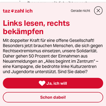
Programm, zusätzlich gibt es noch
die HPs der guten alten TV-
taz
zahl ich
Gerade nicht

Zeitschriften.
Links lesen, rechts
Und sich bei Alpha lediglichch Bob
bekämpfen
Ross rauszupicken, ist äußerst
selektiv. Dort laufen oft
interessantere Sendungen als auf
Mit doppelter Kraft für eine offene Gesellschaft!
den Hauptsendern.
Besonders jetzt brauchen Menschen, die sich gegen
Rechtsextremismus einsetzen, unsere Solidarität.
Daher gehen 50 Prozent der Einnahmen aus
Neuanmeldungen an „Alles beginnt im Zentrum“ –
BS
B
eine Kampagne, die bedrohte linke Kulturzentren
09.10.2025
,
11:59 Uhr
und Jugendorte unterstützt. Sind Sie dabei?
Das haben sich unser Linken doch selbst
zuzuschreiben. Haben sie doch bei der

Ja, ich will
Einführung des werbefinanzierten Fernsehen
nicht voraussehen wollen, wohin die Reise
geht.
Schon dabei!