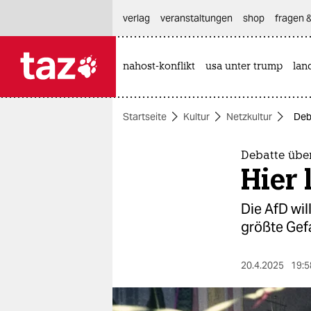
hautnavigation anspringen
hauptinhalt anspringen
footer anspringen
verlag
veranstaltungen
shop
fragen &
nahost-konflikt
usa unter trump
lan

taz zahl ich
taz zahl ich
Startseite
Kultur
Netzkultur
Deb
themen
politik
Debatte über
Hier 
öko
Die AfD wil
gesellschaft
größte Gefa
kultur
20.4.2025
19:5
sport