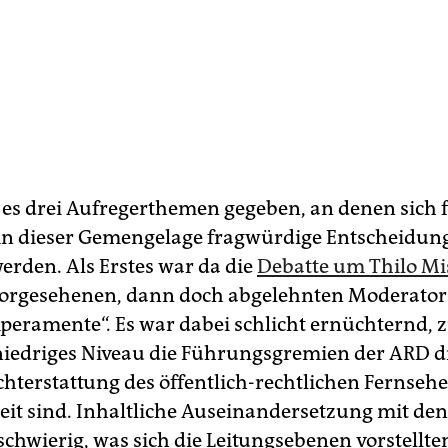
t es drei Aufreger­themen gegeben, an denen sich
s in dieser Gemengelage fragwürdige Entscheidun
erden. Als Erstes war da die
Debatte um Thilo Mi
orgesehenen, dann doch abgelehnten Moderator v
peramente“. Es war dabei schlicht ernüchternd, 
niedriges Niveau die Führungsgremien der ARD d
chterstattung des öffentlich-rechtlichen Fernseh
eit sind. Inhaltliche Auseinandersetzung mit de
schwierig, was sich die Leitungsebenen vorstellte