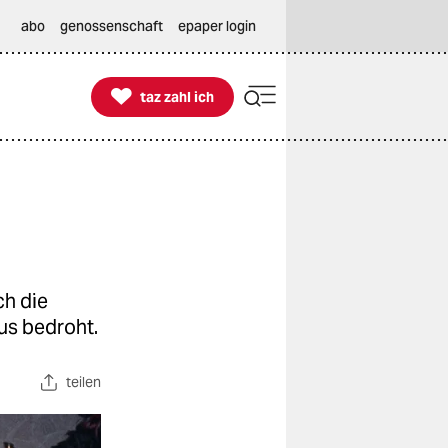
abo
genossenschaft
epaper login

taz zahl ich
taz zahl ich
ch die
us bedroht.
teilen