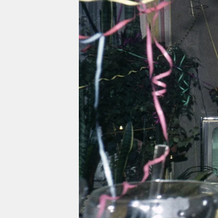
berlin
nord
wahrheit
verlag
verlag
veranstaltungen
shop
fragen & hilfe
unterstützen
abo
genossenschaft