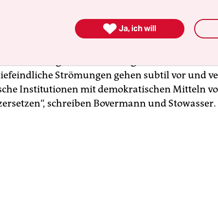
verfassungsgerichts sei der öffentlich-rechtlich
land gegen Versuche, ihn zu zerschlagen, „gut ges

Ja, ich will
ht es allerdings mit Bedrohungen von innen aus.
e­feindliche Strömungen gehen subtil vor und v
che Institutionen mit demokratischen Mitteln v
zersetzen“, schreiben Bovermann und Stowasser.