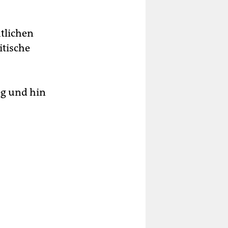
htlichen
itische
eg und hin