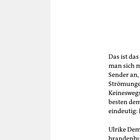
Das ist das
man sich m
Sender an,
Strömungen
Keineswegs
besten dem
eindeutig:
Ulrike Dem
brandenbu