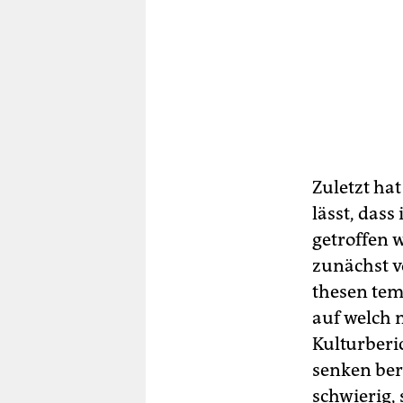
Zuletzt ha
lässt, das
getroffen w
zunächst v
thesen tem
auf welch 
Kulturberi
senken ber
schwierig, 