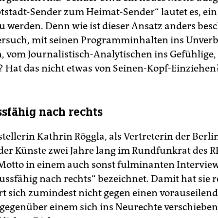
stadt-Sender zum Heimat-Sender“ lautet es, ein
zu werden. Denn wie ist dieser Ansatz anders bes
ersuch, mit seinen Programminhalten ins Unverb
n, vom Journalistisch-Analytischen ins Gefühlige,
? Hat das nicht etwas von Seinen-Kopf-Einziehen
sfähig nach rechts
stellerin Kathrin Röggla, als Vertreterin der Berli
er Künste zwei Jahre lang im Rundfunkrat des RB
 Motto in einem auch sonst fulminanten Interview
ussfähig nach rechts“ bezeichnet. Damit hat sie r
rt sich zumindest nicht gegen einen vorauseilen
egenüber einem sich ins Neurechte verschiebe