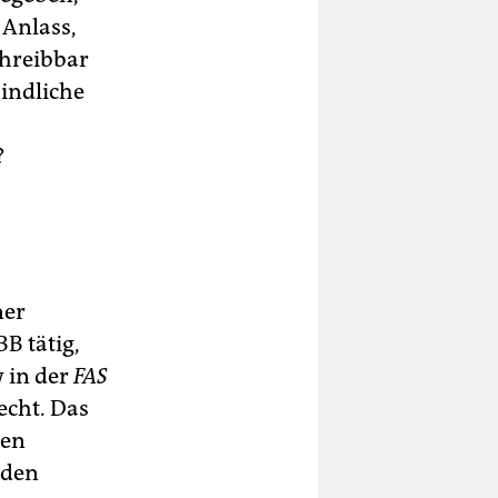
 Anlass,
chreibbar
indliche
?
ner
B tätig,
 in der
FAS
echt. Das
den
nden