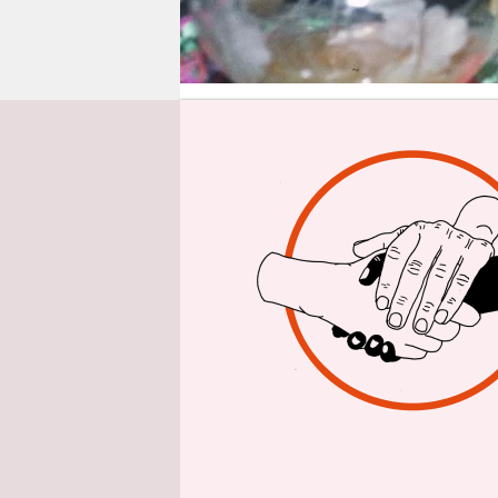
epaper login
Von
Gegen Bedr
Rund­funks
Angriffe d
Medien als
Forderung 
Internetpl
und Samue
erst einma