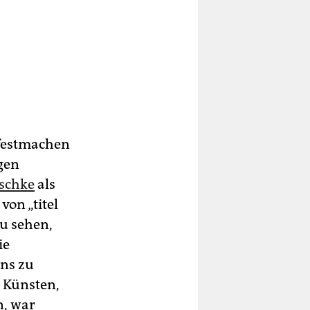
 festmachen
gen
schke
als
on „titel
zu sehen,
ie
ens zu
n Künsten,
n, war