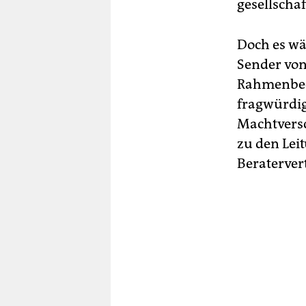
gesellschaf
Doch es wä
Sender von
Rahmenbed
fragwürdig
Machtversc
zu den Lei
Beraterver