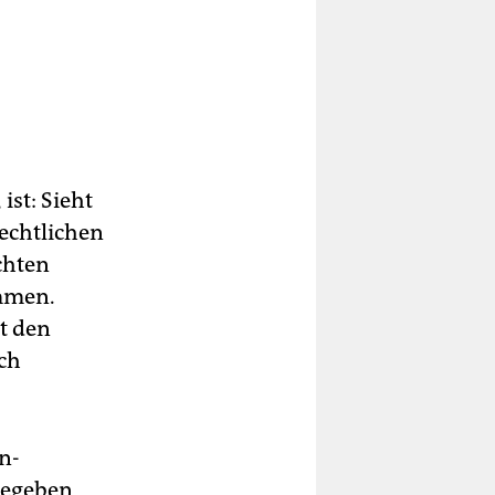
ist: Sieht
echtlichen
chten
ommen.
t den
ch
n-
egeben,