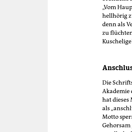
„Vom Haupt
hellhörig 
denn als V
zu flüchte
Kuschelige
Anschlus
Die Schrift
Akademie d
hat dieses
als „anschl
Motto sper
Gehorsam g