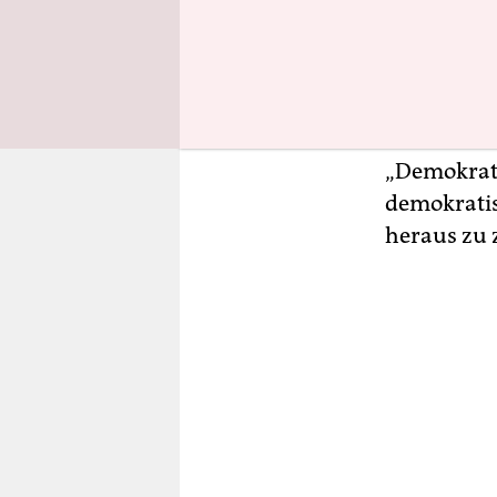
des Bundes
in Deutsch
sagen sie.
Anders sie
„Demokrati
demokratis
heraus zu 