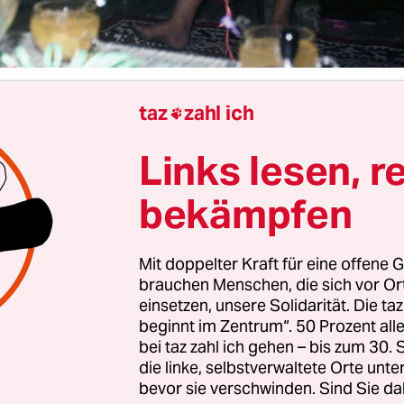
taz
zahl ich

Dirk Knipphals
Links lesen, r
bekämpfen
ohungen von außen ist das deutsche öffentlich-r
ystem ganz gut abgesichert, immerhin das. Ange
urch die AfD (Bezeichnung der öffentlich-rechtli
Mit doppelter Kraft für eine offene G
 Instrumente für „Indoktrination und Propagand
brauchen Menschen, die sich vor O
einsetzen, unsere Solidarität. Die ta
ihrer Abschaffung) haben sich neulich auf der
beginnt im Zentrum“. 50 Prozent a
attform
verfassungsblog.de
die Juristen Marc B
bei taz zahl ich gehen – bis zum 30
l Stowasser Gedanken darüber gemacht, und si
die linke, selbstverwaltete Orte unte
l Entwarnung geben. Durch einschlägige Entsch
bevor sie verschwinden. Sind Sie da