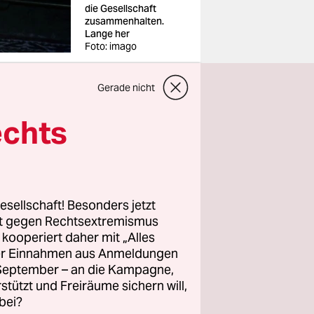
die Gesellschaft
zusammenhalten.
Lange her
Foto: imago
Gerade nicht
echts
echtliche
sichts der
chen
esellschaft! Besonders jetzt
a“,
rt gegen Rechtsextremismus
z kooperiert daher mit „Alles
ller Einnahmen aus Anmeldungen
overmann
. September – an die Kampagne,
e können
rstützt und Freiräume sichern will,
eidungen
bei?