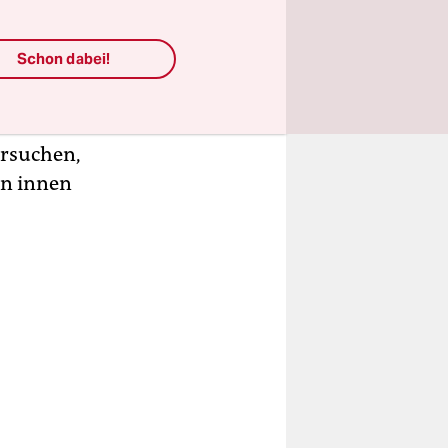
e Rundfunk
chützt“,
Schon dabei!
ersuchen,
on innen