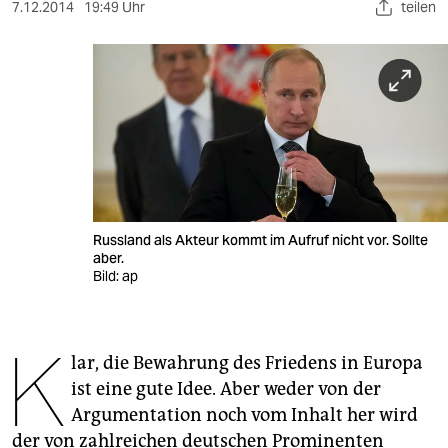
berlin
7.12.2014
19:49 Uhr
teilen
nord
wahrheit
verlag
verlag
veranstaltungen
Russland als Akteur kommt im Aufruf nicht vor. Sollte
shop
aber.
Bild: ap
fragen & hilfe
unterstützen
K
lar, die Bewahrung des Friedens in Europa
abo
ist eine gute Idee. Aber weder von der
genossenschaft
Argumentation noch vom Inhalt her wird
der von zahlreichen deutschen Prominenten