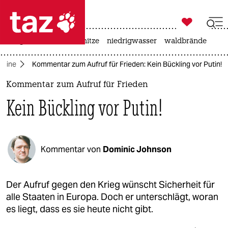

taz zahl ich
krieg in der ukraine
hitze
niedrigwasser
waldbrände

taz zahl ich
kraine
Kommentar zum Aufruf für Frieden: Kein Bückling vor Putin!
taz zahl ich
Kommentar zum Aufruf für Frieden
themen
Kein Bückling vor Putin!
politik
öko
Kommentar von
Dominic Johnson
gesellschaft
kultur
Der Aufruf gegen den Krieg wünscht Sicherheit für
alle Staaten in Europa. Doch er unterschlägt, woran
sport
es liegt, dass es sie heute nicht gibt.