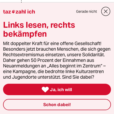
taz
zahl ich
Gerade nicht

Matthias0315
M
08.12.2014
,
13:33 Uhr
Links lesen, rechts
@Schalamow:
bekämpfen
Natürlich will Russland über die
Außenpolitik seiner nachbarstaaten
Mit doppelter Kraft für eine offene Gesellschaft!
mitentscheiden. Aber wieso klagen
Besonders jetzt brauchen Menschen, die sich gegen
wir das an? Das ist doch genau das,
Rechtsextremismus einsetzen, unsere Solidarität.
was wir im Westen auch praktizieren!
Daher gehen 50 Prozent der Einnahmen aus
Wir kritisieren etwas, was wir selber
Neuanmeldungen an „Alles beginnt im Zentrum“ –
tagtäglich selber tun. Und das ist
eine Kampagne, die bedrohte linke Kulturzentren
dann einfach Heuchelei!
und Jugendorte unterstützt. Sind Sie dabei?
Zum Befeuern: nochmal Ron Paul:
"Wir alle haben die geleakten

Ja, ich will
Audioaufzeichnungen gehört, in
denen hochrangige Offizielle des US-
Außenministeriums einen Komplott
Schon dabei!
mit dem amerikanischen Botschafter
in Kiew planen, um die damals