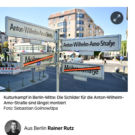
berlin
nord
wahrheit
verlag
verlag
veranstaltungen
shop
fragen & hilfe
Kulturkampf in Berlin-Mitte: Die Schilder für die Anton-Wilhelm-
unterstützen
Amo-Straße sind längst montiert
Foto: Sebastian Gollnow/dpa
abo
genossenschaft
Aus Berlin
Rainer Rutz