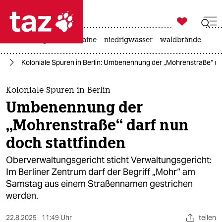

taz zahl ich
hitze
krieg in der ukraine
niedrigwasser
waldbrände

taz zahl ich
in
Koloniale Spuren in Berlin: Umbenennung der „Mohrenstraße“ da
taz zahl ich
themen
Koloniale Spuren in Berlin
Umbenennung der
politik
„Mohrenstraße“ darf nun
öko
doch stattfinden
gesellschaft
Oberverwaltungsgericht sticht Verwaltungsgericht:
Im Berliner Zentrum darf der Begriff „Mohr“ am
kultur
Samstag aus einem Straßennamen gestrichen
werden.
sport
22.8.2025
11:49 Uhr
teilen