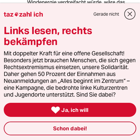
Windenergie verdreifacht würde, wäre das
nutzlos wenn wie jetzt kaum Wind weht.
taz
zahl ich
Gerade nicht

Links lesen, rechts
Nachtsonne
N
bekämpfen
26.09.2023
,
14:01 Uhr
Wenn man sich nicht einmal auf so etwas wie
Mit doppelter Kraft für eine offene Gesellschaft!
eine simple Bilanzierung der Energiemengen
Besonders jetzt brauchen Menschen, die sich gegen
einigen kann, dann wird es aber duster. Wenn
Rechtsextremismus einsetzen, unsere Solidarität.
ich mir die Frage stelle, ob ich ausreichend
Daher gehen 50 Prozent der Einnahmen aus
Kraftwerkkapazität habe, dann schaue ich auf
Neuanmeldungen an „Alles beginnt im Zentrum“ –
die physikalische Bilanz. Importierte Energie :=
eine Kampagne, die bedrohte linke Kulturzentren
Eigenverbrauch - Eigenerzeugung +
und Jugendorte unterstützt. Sind Sie dabei?
Eigenenergieverbrauchstransportverluste. Und
ja, wenn man ein Kraftwerk abschaltet, dann

Ja, ich will
produziert man entweder selbst an neuer
Stelle Energie oder man geht einkaufen.
Ideologisch bedingte Unwahrheiten haben
Schon dabei!
physikalisch kurze Beine. Und nein, wir werden
in Deutschland unsere Klimaziele nicht