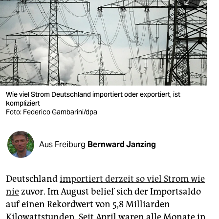
berlin
nord
wahrheit
verlag
verlag
Wie viel Strom Deutschland importiert oder exportiert, ist
kompliziert
veranstaltungen
Foto: Federico Gambarini/dpa
shop
fragen & hilfe
Aus Freiburg
Bernward Janzing
unterstützen
Deutschland
importiert derzeit so viel Strom wie
abo
nie
zuvor. Im August belief sich der Importsaldo
genossenschaft
auf einen Rekordwert von 5,8 Milliarden
Kilowattstunden. Seit April waren alle Monate in