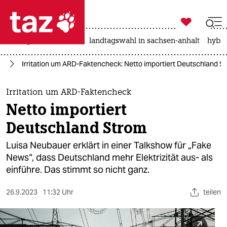

taz zahl ich
niedrigwasser
rente
landtagswahl in sachsen-anhalt
hybri

taz zahl ich
el
Irritation um ARD-Faktencheck: Netto importiert Deutschland S
taz zahl ich
themen
Irritation um ARD-Faktencheck
Netto importiert
politik
Deutschland Strom
öko
Luisa Neubauer erklärt in einer Talkshow für „Fake
News“, dass Deutschland mehr Elektrizität aus- als
gesellschaft
einführe. Das stimmt so nicht ganz.
kultur
26.9.2023
11:32 Uhr
teilen
sport