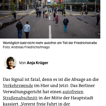
berlin
nord
wahrheit
verlag
verlag
Womöglich bald nicht mehr autofrei: ein Teil der Friedrichstraße
Foto: Andreas Friedrichs/imago
veranstaltungen
shop
Von
Anja Krüger
fragen & hilfe
unterstützen
Das Signal ist fatal, denn es ist die Absage an die
Verkehrswende
im Hier und Jetzt: Das Berliner
abo
Verwaltungsgericht hat einen
autofreien
genossenschaft
Straßenabschnitt
in der Mitte der Hauptstadt
kassiert. „Vorerst freie Fahrt in der