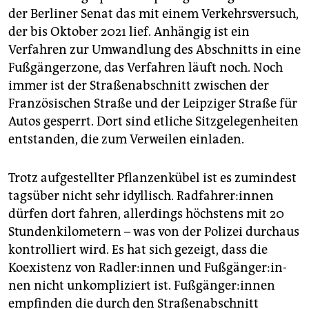
der Berliner Senat das mit einem Verkehrsversuch,
der bis Oktober 2021 lief. Anhängig ist ein
Verfahren zur Umwandlung des Abschnitts in eine
Fußgängerzone, das Verfahren läuft noch. Noch
immer ist der Straßenabschnitt zwischen der
Französischen Straße und der Leipziger Straße für
Autos gesperrt. Dort sind etliche Sitzgelegenheiten
entstanden, die zum Verweilen einladen.
Trotz aufgestellter Pflanzenkübel ist es zumindest
tagsüber nicht sehr idyllisch. Rad­fah­rer:in­nen
dürfen dort fahren, allerdings höchstens mit 20
Stundenkilometern – was von der Polizei durchaus
kon­trol­liert wird. Es hat sich gezeigt, dass die
Koexistenz von Rad­le­r:in­nen und Fuß­gän­ge­r:in­
nen nicht unkompliziert ist. Fuß­gän­ge­r:in­nen
empfinden die durch den Straßenabschnitt