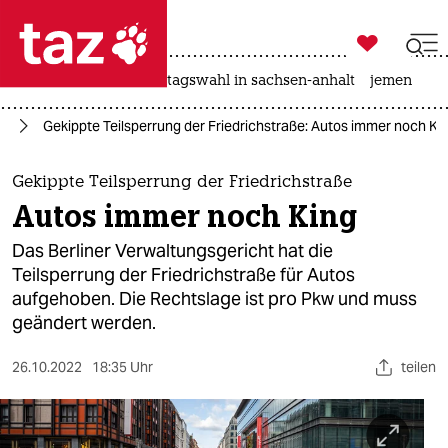

taz zahl ich
drohnen
rente
landtagswahl in sachsen-anhalt
jemen

taz zahl ich
in
Gekippte Teilsperrung der Friedrichstraße: Autos immer noch Ki
taz zahl ich
themen
Gekippte Teilsperrung der Friedrichstraße
Autos immer noch King
politik
Das Berliner Verwaltungsgericht hat die
öko
Teilsperrung der Friedrichstraße für Autos
aufgehoben. Die Rechtslage ist pro Pkw und muss
gesellschaft
geändert werden.
kultur
26.10.2022
18:35 Uhr
teilen
sport