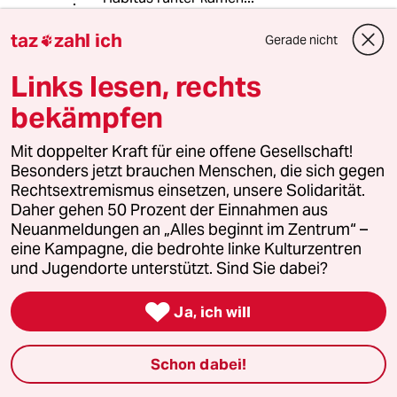
(ich denke Sie wissen was ich
meine)...
taz
zahl ich
Gerade nicht

Links lesen, rechts
Uranus
bekämpfen
28.10.2022
,
21:36 Uhr
Mit doppelter Kraft für eine offene Gesellschaft!
@Wunderwelt:
Besonders jetzt brauchen Menschen, die sich gegen
Dafüä nich, näch? :-)
Rechtsextremismus einsetzen, unsere Solidarität.
Daher gehen 50 Prozent der Einnahmen aus
Ach, es würde reichen, die
Neuanmeldungen an „Alles beginnt im Zentrum“ –
allermeisten Autos abzuschaffen. In
eine Kampagne, die bedrohte linke Kulturzentren
Autofahrer*innen müsste mensch
und Jugendorte unterstützt. Sind Sie dabei?
sich dann nicht hineinversetzen. ;-D

Ja, ich will
Rudolf Fissner
27.10.2022
,
20:00 Uhr
Schon dabei!
@Uranus: