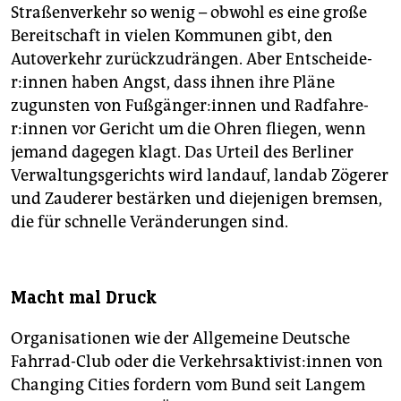
Straßenverkehr so wenig – obwohl es eine große
Bereitschaft in vielen Kommunen gibt, den
Autoverkehr zurückzudrängen. Aber Ent­schei­de­
r:in­nen haben Angst, dass ihnen ihre Pläne
zugunsten von Fuß­gän­ge­r:in­nen und Rad­fah­re­
r:in­nen vor Gericht um die Ohren fliegen, wenn
jemand dagegen klagt. Das Urteil des Berliner
Verwaltungsgerichts wird landauf, landab Zögerer
und Zauderer bestärken und diejenigen bremsen,
die für schnelle Veränderungen sind.
Macht mal Druck
Organisationen wie der Allgemeine Deutsche
Fahrrad-Club oder die Ver­kehrs­ak­ti­vist:in­nen von
Changing Cities fordern vom Bund seit Langem