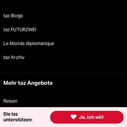
taz Blogs
taz FUTURZWEI
Le Monde diplomatique
taz Archiv
Mehr taz Angebote
Reisen
Die taz
Kantine

Ja, ich will
unterstützen: