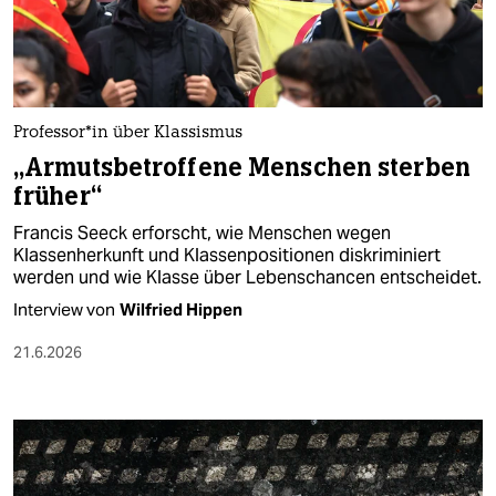
berlin
nord
wahrheit
Pro­fes­so­r*in über Klassismus
verlag
„Armutsbetroffene Menschen sterben
früher“
verlag
Francis Seeck erforscht, wie Menschen wegen
veranstaltungen
Klassenherkunft und Klassenpositionen diskriminiert
werden und wie Klasse über Lebenschancen entscheidet.
shop
Interview von
Wilfried Hippen
fragen & hilfe
21.6.2026
unterstützen
abo
genossenschaft