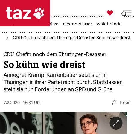

taz zahl ich
krieg in der ukraine
hitze
niedrigwasser
waldbrände

taz zahl ich
en
CDU-Chefin nach dem Thüringen-Desaster: So kühn wie dreist
taz zahl ich
themen
CDU-Chefin nach dem Thüringen-Desaster
So kühn wie dreist
politik
Annegret Kramp-Karrenbauer setzt sich in
öko
Thüringen in ihrer Partei nicht durch. Stattdessen
stellt sie nun Forderungen an SPD und Grüne.
gesellschaft
7.2.2020
16:31 Uhr
teilen
kultur
sport