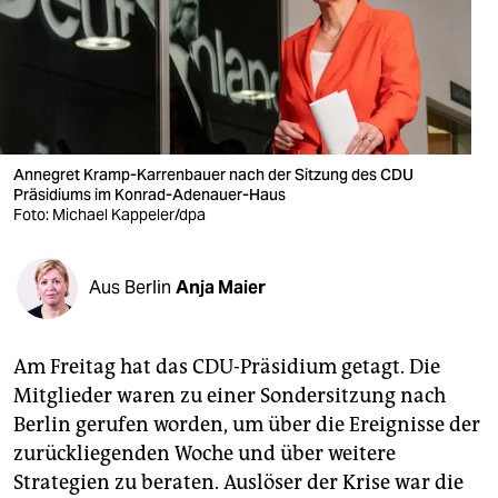
berlin
nord
wahrheit
verlag
Annegret Kramp-Karrenbauer nach der Sitzung des CDU
Präsidiums im Konrad-Adenauer-Haus
verlag
Foto: Michael Kappeler/dpa
veranstaltungen
shop
Aus Berlin
Anja Maier
fragen & hilfe
Am Freitag hat das CDU-Präsidium getagt. Die
unterstützen
Mitglieder waren zu einer Sondersitzung nach
abo
Berlin gerufen worden, um über die Ereignisse der
zurückliegenden Woche und über weitere
genossenschaft
Strategien zu beraten. Auslöser der Krise war die