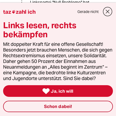
Linkspartei "Null Problemo" hat.
taz
zahl ich
Gerade nicht

LittleRedRooster
L
Links lesen, rechts
08.02.2020
,
13:06 Uhr
bekämpfen
"Dachten Sie wirklich, Ramelow hätte ein
solches Wahlverhalten der AfD nicht
Mit doppelter Kraft für eine offene Gesellschaft!
vorausgesehen?" (R. Fissner)
Besonders jetzt brauchen Menschen, die sich gegen
Rechtsextremismus einsetzen, unsere Solidarität.
Genau! Wo der doch seine jeweiligen
Daher gehen 50 Prozent der Einnahmen aus
politischen Schritte mit einer berüchtigten
Neuanmeldungen an „Alles beginnt im Zentrum“ –
russischen Astrologin und
eine Kampagne, die bedrohte linke Kulturzentren
Wünschelrutengängerin exakt abstimmt. Weiß
und Jugendorte unterstützt. Sind Sie dabei?
doch Jeder!

Ja, ich will
Rudolf Fissner
Schon dabei!
09.02.2020
,
18:37 Uhr