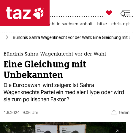

taz zahl ich
iran-krieg
landtagswahl in sachsen-anhalt
hitze
christophe

taz zahl ich
hl
Bündnis Sahra Wagenknecht vor der Wahl: Eine Gleichung mit 
taz zahl ich
themen
Bündnis Sahra Wagenknecht vor der Wahl
Eine Gleichung mit
politik
Unbekannten
öko
Die Europawahl wird zeigen: Ist Sahra
Wagenknechts Partei ein medialer Hype oder wird
gesellschaft
sie zum politischen Faktor?
kultur
1.6.2024
9:06 Uhr
teilen
sport