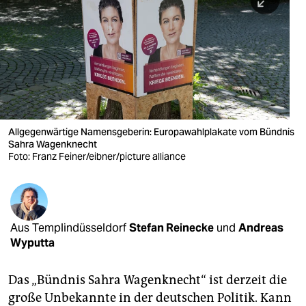
berlin
nord
wahrheit
verlag
verlag
Allgegenwärtige Namensgeberin: Europawahlplakate vom Bündnis
Sahra Wagenknecht
veranstaltungen
Foto: Franz Feiner/eibner/picture alliance
shop
fragen & hilfe
unterstützen
Aus Templindüsseldorf
Stefan Reinecke
und
Andreas
Wyputta
abo
Das „Bündnis Sahra Wagenknecht“ ist derzeit die
genossenschaft
große Unbekannte in der deutschen Politik. Kann