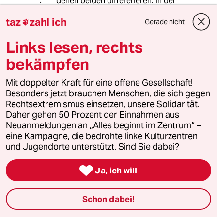
denen beiden differerieren. In der
Außen- und Sicherheitspolitik ist die
taz
zahl ich
Übereinstimmung nahtos, und in
Gerade nicht

beiden Fällen grundiert vom gleichen
Links lesen, rechts
Hass auf Amerika und den Westen.
Da sind schon starke
bekämpfen
weltanschauliche Gemeinsamkeiten.
Mit doppelter Kraft für eine offene Gesellschaft!
Besonders jetzt brauchen Menschen, die sich gegen
Abdurchdiemitte
A
Rechtsextremismus einsetzen, unsere Solidarität.
01.06.2024
,
20:09 Uhr
Daher gehen 50 Prozent der Einnahmen aus
Neuanmeldungen an „Alles beginnt im Zentrum“ –
Die BSW‘ler picken sich halt die Rosinen heraus
eine Kampagne, die bedrohte linke Kulturzentren
… all das, was in der Bevölkerung derzeit eine
und Jugendorte unterstützt. Sind Sie dabei?
Mehrheit findet.

Ja, ich will
Restriktive Asylpolitik, gepaart mit
Muslimfeindlichkeit, soziale Gerechtigkeit, aber
bitte nicht für Leistungsverweigerer,
Schon dabei!
Klimaschutzpolitik, aber nur, wenn sich nichts
ändert und der gesellschaftliche Wohlstand