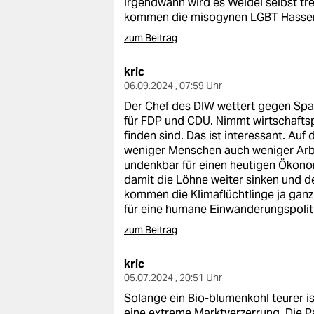
Irgendwann wird es Weidel selbst tre
epaper login
kommen die misogynen LGBT Hasser un
zum Beitrag
kric
06.09.2024 , 07:59 Uhr
Der Chef des DIW wettert gegen Spa
für FDP und CDU. Nimmt wirtschaftspo
finden sind. Das ist interessant. Au
weniger Menschen auch weniger Arbe
undenkbar für einen heutigen Ökonom
damit die Löhne weiter sinken und d
kommen die Klimaflüchtlinge ja ganz g
für eine humane Einwanderungspolit
zum Beitrag
kric
05.07.2024 , 20:51 Uhr
Solange ein Bio-blumenkohl teurer is
eine extreme Marktverzerrung. Die Pa