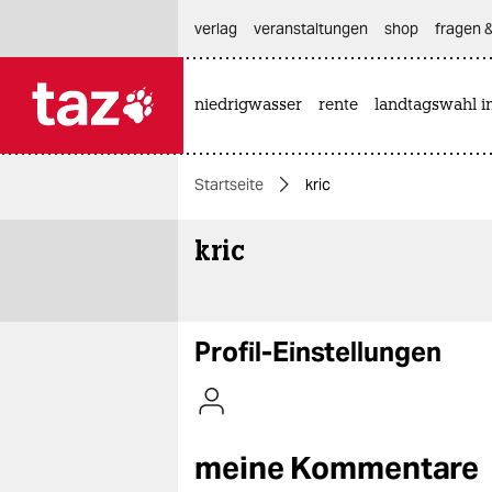
hautnavigation anspringen
hauptinhalt anspringen
footer anspringen
verlag
veranstaltungen
shop
fragen &
niedrigwasser
rente
landtagswahl i

taz zahl ich
taz zahl ich
Startseite
kric
themen
kric
politik
öko
gesellschaft
Profil-Einstellungen
kultur
sport
meine Kommentare