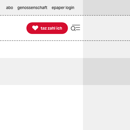
abo
genossenschaft
epaper login

taz zahl ich
taz zahl ich