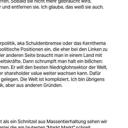
ffen. Sobald sie nicht mehr gebraucht wird,
d entfernen sie. Ich glaube, das weiß sie auch.
rpolitik, aka Schuldenbremse oder das Kernthema
litische Positionen ein, die eher bei den Linken zu
f der anderen Seite braucht man in einem Land mit
itskräfte. Dann schrumpft man halt ein bißchen:
en. Er will den besten Niedriglohnsektor der Welt,
er shareholder value weiter wachsen kann. Dafür
elegen. Die Welt ist kompliziert. Ich bin übrigens
ik, aber aus anderen Gründen.
t als ein Schnitzel aus Massentierhaltung sehen wir
rtei die am lautesten "Markt Markt" schreit,