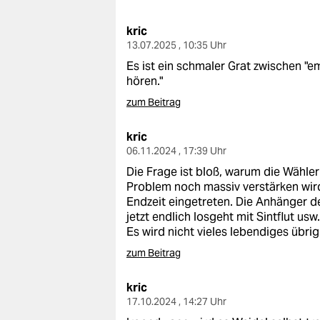
berlin
kric
nord
13.07.2025 , 10:35 Uhr
wahrheit
Es ist ein schmaler Grat zwischen "e
hören."
verlag
zum Beitrag
verlag
kric
06.11.2024 , 17:39 Uhr
veranstaltungen
Die Frage ist bloß, warum die Wähler
shop
Problem noch massiv verstärken wird.
Endzeit eingetreten. Die Anhänger d
fragen & hilfe
jetzt endlich losgeht mit Sintflut usw
Es wird nicht vieles lebendiges übri
unterstützen
zum Beitrag
abo
kric
genossenschaft
17.10.2024 , 14:27 Uhr