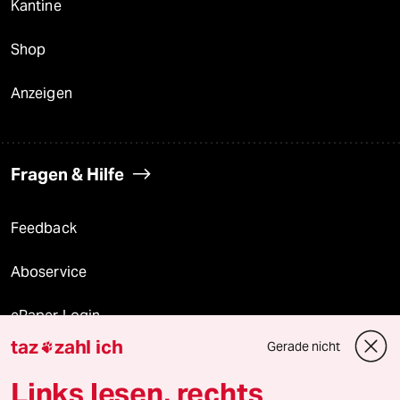
Kantine
Shop
Anzeigen
Fragen & Hilfe
Feedback
Aboservice
ePaper Login
taz
zahl ich
Gerade nicht

Downloads für Abonnierende
Links lesen, rechts