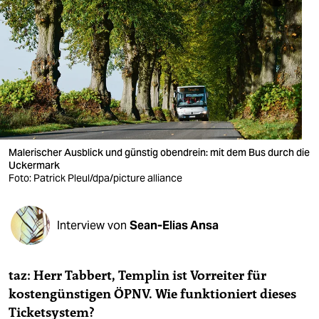
berlin
nord
wahrheit
verlag
verlag
veranstaltungen
Malerischer Ausblick und günstig obendrein: mit dem Bus durch die
Uckermark
Foto: Patrick Pleul/dpa/picture alliance
shop
fragen & hilfe
Interview von
Sean-Elias Ansa
unterstützen
abo
taz: Herr Tabbert, Templin ist Vorreiter für
kostengünstigen ÖPNV. Wie funktioniert dieses
genossenschaft
Ticketsystem?