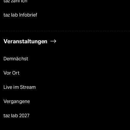
taz zahl ich
taz lab Infobrief
Veranstaltungen
Demnächst
Vor Ort
Live im Stream
Vergangene
taz lab 2027