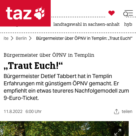

taz zahl ich
niedrigwasser
rente
landtagswahl in sachsen-anhalt
hybri

taz zahl ich
seite
Berlin
Bürgermeister über ÖPNV in Templin: „Traut Euch!“
taz zahl ich
themen
Bürgermeister über ÖPNV in Templin
„Traut Euch!“
politik
Bürgermeister Detlef Tabbert hat in Templin
öko
Erfahrungen mit günstigem ÖPNV gemacht. Er
empfiehlt ein etwas teureres Nachfolgemodell zum
gesellschaft
9-Euro-Ticket.
kultur
11.8.2022
6:00 Uhr
teilen
sport