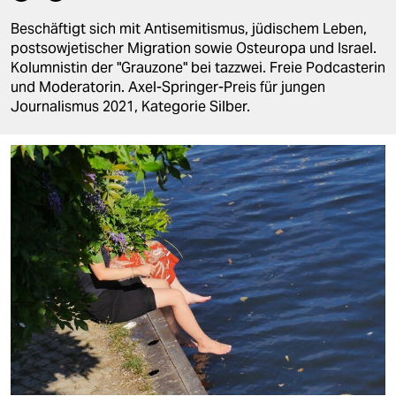
berlin
Beschäftigt sich mit Antisemitismus, jüdischem Leben,
nord
postsowjetischer Migration sowie Osteuropa und Israel.
Kolumnistin der "Grauzone" bei tazzwei. Freie Podcasterin
wahrheit
und Moderatorin. Axel-Springer-Preis für jungen
Journalismus 2021, Kategorie Silber.
verlag
verlag
veranstaltungen
shop
fragen & hilfe
unterstützen
abo
genossenschaft