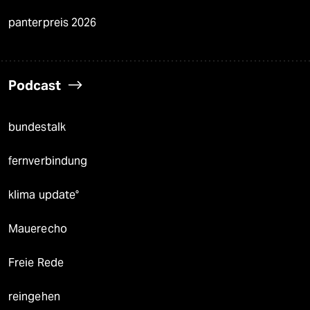
panterpreis 2026
Podcast
bundestalk
fernverbindung
klima update°
Mauerecho
Freie Rede
reingehen