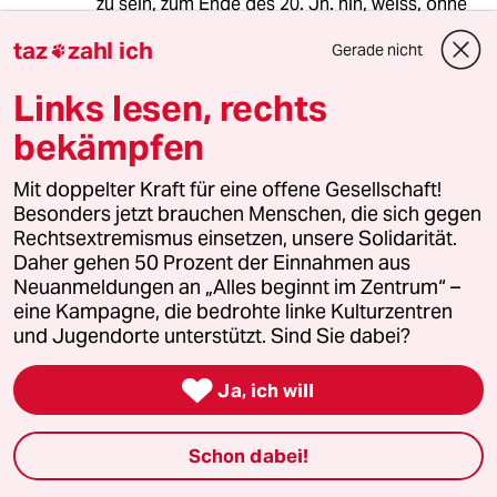
zu sein, zum Ende des 20. Jh. hin, weiss, ohne
chronische Beeinträchtigungen etc.
taz
zahl ich
Gerade nicht

Für dieses Glück bin ich dankbar, aber das ist
Links lesen, rechts
orthogonal zur Leistung die ich bringe (oder
nicht), die wiederum wenig damit zu tun hat, ob
bekämpfen
das, was ich *kriege*, das ist, was ich
*verdiene* (Spoiler: ist es nicht).
Mit doppelter Kraft für eine offene Gesellschaft!
Besonders jetzt brauchen Menschen, die sich gegen
Rechtsextremismus einsetzen, unsere Solidarität.
aujau
Daher gehen 50 Prozent der Einnahmen aus
Neuanmeldungen an „Alles beginnt im Zentrum“ –
23.04.2019
,
12:05 Uhr
eine Kampagne, die bedrohte linke Kulturzentren
Wenn denn Männer sich mal fragen, ob das,
und Jugendorte unterstützt. Sind Sie dabei?
was sie sich verdient haben, wirklich das ist,
was sie wirklich brauchen, gäbe es weniger

Ja, ich will
SUVs, 60- Stunden- Wochen und hässlich
grinsende " mein Haus - mein Boot
Werbegesichter und mehr arbeitslose
Schon dabei!
Inkassobeauftragte.