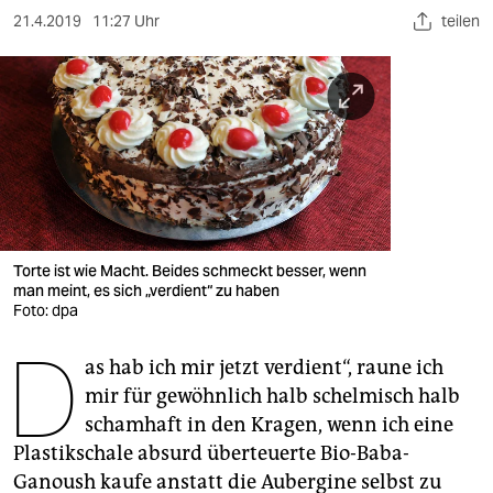
berlin
21.4.2019
11:27 Uhr
teilen
nord
wahrheit
verlag
verlag
veranstaltungen
Torte ist wie Macht. Beides schmeckt besser, wenn
shop
man meint, es sich „verdient“ zu haben
Foto: dpa
fragen & hilfe
D
unterstützen
as hab ich mir jetzt verdient“, raune ich
mir für gewöhnlich halb schelmisch halb
abo
schamhaft in den Kragen, wenn ich eine
Plastikschale absurd überteuerte Bio-Baba-
genossenschaft
Ganoush kaufe anstatt die Aubergine selbst zu