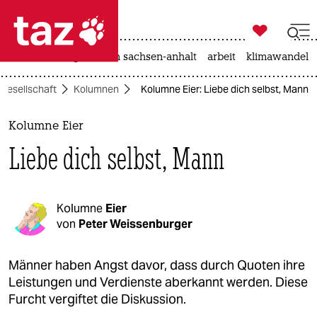

taz zahl ich
hitze
landtagswahl in sachsen-anhalt
arbeit
klimawandel

taz zahl ich
Gesellschaft
Kolumnen
Kolumne Eier: Liebe dich selbst, Mann
taz zahl ich
themen
Kolumne Eier
Liebe dich selbst, Mann
politik
öko
Kolumne
Eier
gesellschaft
von
Peter Weissenburger
kultur
Männer haben Angst davor, dass durch Quoten ihre
Leistungen und Verdienste aberkannt werden. Diese
sport
Furcht vergiftet die Diskussion.