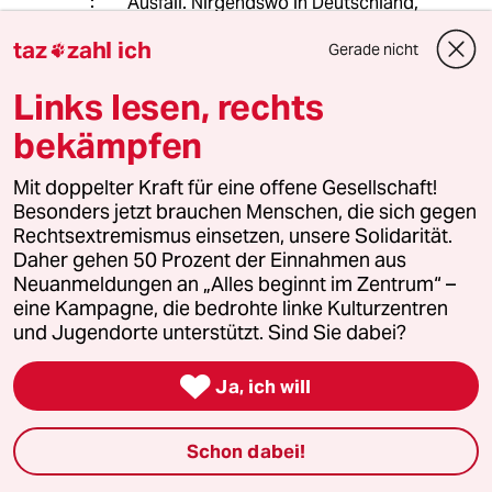
Ausfall. Nirgendswo in Deutschland,
gibt es Oberbürgermeister die einen
taz
zahl ich
solchen Totalausfall wie in München
Gerade nicht

an den Tag gelegt haben.
Links lesen, rechts
Nirgendswo !
So beträgt der jährliche Bedarf an
bekämpfen
zusätzlichen Wohnungseinheiten (WE)
schon Jahrzehnten ca. 18.000 im
Mit doppelter Kraft für eine offene Gesellschaft!
mittel. Gebaut werden im mittel
Besonders jetzt brauchen Menschen, die sich gegen
jährlich ca. 4.500 WE. Das bedeutet,
Rechtsextremismus einsetzen, unsere Solidarität.
der Druck auf den Wohnungsmarkt
Daher gehen 50 Prozent der Einnahmen aus
steigt jährlich um die Wohnungen die
Neuanmeldungen an „Alles beginnt im Zentrum“ –
im Vorjahr nicht gebaut wurden an.
eine Kampagne, die bedrohte linke Kulturzentren
Oder die Mietsteigerungsraten
und Jugendorte unterstützt. Sind Sie dabei?
steigen progressiv an, also immer
höher und schneller.

Ja, ich will
Meine Familie vermietet selbst Whn.
in München, zwar höchstens zum
Schon dabei!
Mietspiegel. Die dabei entstehenden
Wohnungsbesichtigungswarteschlan