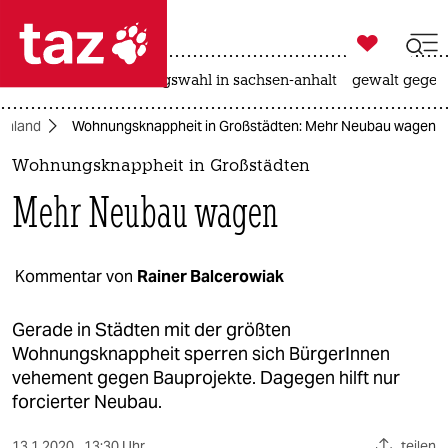

taz zahl ich
hitze
surfen
landtagswahl in sachsen-anhalt
gewalt gegen

taz zahl ich
chland
Wohnungsknappheit in Großstädten: Mehr Neubau wagen
taz zahl ich
Wohnungsknappheit in Großstädten
themen
Mehr Neubau wagen
politik
öko
Kommentar von
Rainer Balcerowiak
gesellschaft
Gerade in Städten mit der größten
Wohnungsknappheit sperren sich BürgerInnen
kultur
vehement gegen Bauprojekte. Dagegen hilft nur
forcierter Neubau.
sport
13.1.2020
13:30 Uhr
teilen