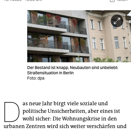
berlin
nord
wahrheit
verlag
verlag
veranstaltungen
Der Bestand ist knapp, Neubauten sind unbeliebt:
Straßensituation in Berlin
shop
Foto: dpa
fragen & hilfe
unterstützen
D
as neue Jahr birgt viele soziale und
abo
politische Unsicherheiten, aber eines ist
wohl sicher: Die Wohnungskrise in den
genossenschaft
urbanen Zentren wird sich weiter verschärfen und