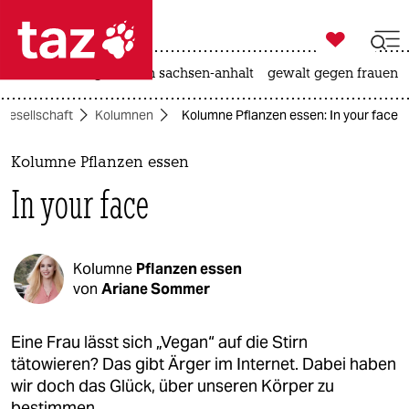

taz zahl ich
hitze
landtagswahl in sachsen-anhalt
gewalt gegen frauen

taz zahl ich
Gesellschaft
Kolumnen
Kolumne Pflanzen essen: In your face
taz zahl ich
themen
Kolumne Pflanzen essen
In your face
politik
öko
Kolumne
Pflanzen essen
gesellschaft
von
Ariane Sommer
kultur
Eine Frau lässt sich „Vegan“ auf die Stirn
tätowieren? Das gibt Ärger im Internet. Dabei haben
sport
wir doch das Glück, über unseren Körper zu
bestimmen.