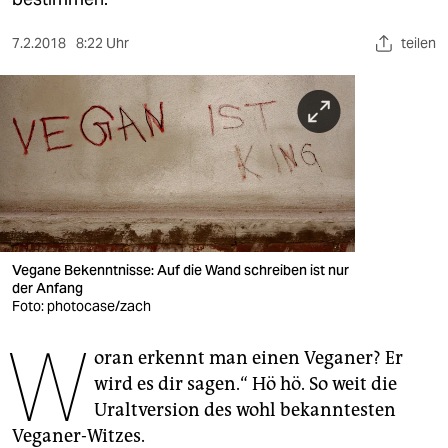
berlin
nord
7.2.2018
8:22 Uhr
teilen
wahrheit
verlag
verlag
veranstaltungen
shop
Vegane Bekenntnisse: Auf die Wand schreiben ist nur
der Anfang
fragen & hilfe
Foto: photocase/zach
unterstützen
W
oran erkennt man einen Veganer? Er
abo
wird es dir sagen.“ Hö hö. So weit die
Uraltversion des wohl bekanntesten
genossenschaft
Veganer-Witzes.