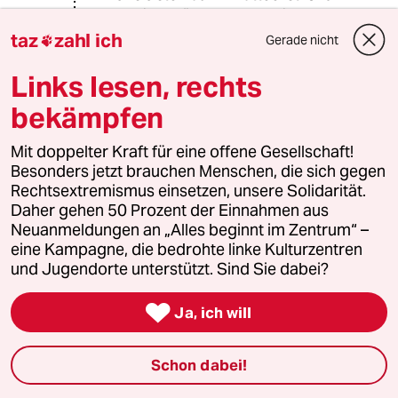
von "nicht wünschen" steht in dem
Artikel auch nix - sie wusste, was auf
taz
zahl ich
Gerade nicht

sie zukam und (laut Artikel) "bot ihnen
die Stirn".
Links lesen, rechts
bekämpfen
Results-based reasoning much?
Mit doppelter Kraft für eine offene Gesellschaft!
Besonders jetzt brauchen Menschen, die sich gegen
849 (Profil gelöscht)
8G
Rechtsextremismus einsetzen, unsere Solidarität.
07.02.2018
,
10:18 Uhr
Daher gehen 50 Prozent der Einnahmen aus
@insLot:
Neuanmeldungen an „Alles beginnt im Zentrum“ –
Vielleicht hat Frau Bullen geglaubt,
eine Kampagne, die bedrohte linke Kulturzentren
die bekäme nur einen Parfüm-, aber
und Jugendorte unterstützt. Sind Sie dabei?
keinen Fäkalienregen ab?
Jemenschen, der sich irgendwas auf

Ja, ich will
seine Stirn tätowiert, traue ich alles
zu. :-)
Schon dabei!