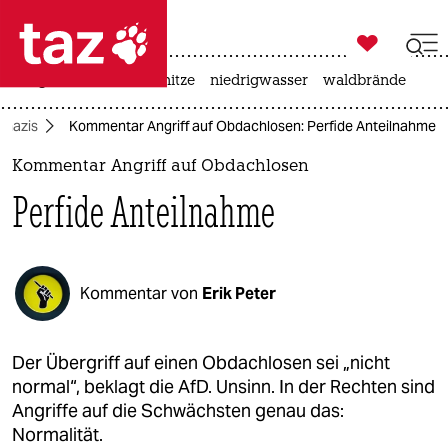

taz zahl ich
krieg in der ukraine
hitze
niedrigwasser
waldbrände

taz zahl ich
onazis
Kommentar Angriff auf Obdachlosen: Perfide Anteilnahme
taz zahl ich
Kommentar Angriff auf Obdachlosen
themen
Perfide Anteilnahme
politik
öko
Kommentar von
Erik Peter
gesellschaft
kultur
Der Übergriff auf einen Obdachlosen sei „nicht
normal“, beklagt die AfD. Unsinn. In der Rechten sind
sport
Angriffe auf die Schwächsten genau das:
Normalität.