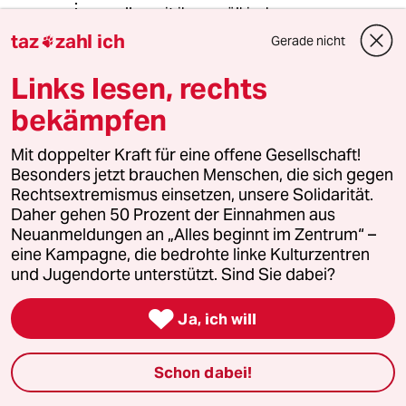
wollen mit ihrem völkischen
Geschwätz genau dahin offenbar
taz
zahl ich
Gerade nicht

wieder zurück.
Links lesen, rechts
bekämpfen
33523 (Profil gelöscht)
3G
28.12.2016
,
15:30 Uhr
Mit doppelter Kraft für eine offene Gesellschaft!
@Daniel L:
Besonders jetzt brauchen Menschen, die sich gegen
"Blanker Kulturrassismus, offengelegt
Rechtsextremismus einsetzen, unsere Solidarität.
in ein paar Halbsätzen."
Daher gehen 50 Prozent der Einnahmen aus
Neuanmeldungen an „Alles beginnt im Zentrum“ –
Ja und undifferenziert, wie man es
eine Kampagne, die bedrohte linke Kulturzentren
von ein paar Halbsätzen nicht anders
und Jugendorte unterstützt. Sind Sie dabei?
erwarten kann.

Ja, ich will
Die Schwarze Community gibt es in
den USA schon vergleichsweise
lange. Die Flüchtlinge um die es sich
Schon dabei!
hier dreht sind noch keine fünf Jahre