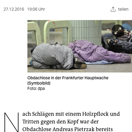
berlin
27.12.2016
19:06 Uhr
teilen
nord
wahrheit
verlag
verlag
veranstaltungen
shop
Obdachlose in der Frankfurter Hauptwache
(Symbolbild)
fragen & hilfe
Foto: dpa
unterstützen
N
abo
ach Schlägen mit einem Holzpflock und
Tritten gegen den Kopf war der
genossenschaft
Obdachlose Andreas Pietrzak bereits