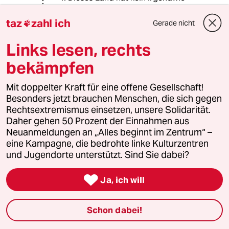
gravierendes Problem mit
Antideutschen oder antideutschem
taz
zahl ich
Gerade nicht

Rassismus, sondern mit deutschem
Rassismus sowie mit antilinken,
Links lesen, rechts
nationalistischen Reflexen,
bekämpfen
Shitstorms, Gewaltaufrufen.
Mit doppelter Kraft für eine offene Gesellschaft!
Und selbstverständlich kann und
Besonders jetzt brauchen Menschen, die sich gegen
muss ich -- aufgrund des
Rechtsextremismus einsetzen, unsere Solidarität.
dargestellten Rahmens, der
Daher gehen 50 Prozent der Einnahmen aus
politischen Ziele und der
Neuanmeldungen an „Alles beginnt im Zentrum“ –
entgegengesetzten Folgen aus den
eine Kampagne, die bedrohte linke Kulturzentren
Aussagen -- einen Gauland, der für
und Jugendorte unterstützt. Sind Sie dabei?
genau diesen Nationalismus und ein
autoritäres "Zurück" steht, auf völlig

andere Weise kritisieren als eine 24-
Ja, ich will
Jährige auf Landeslistenplatz 5.
Schon dabei!
Richtig wäre gewesen, sie hätte sich
angemessen erklären und