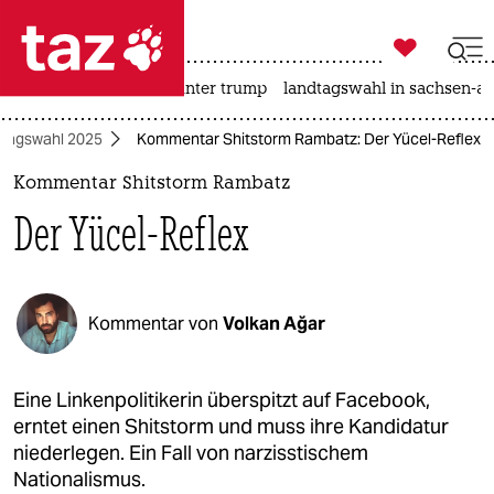

taz zahl ich
nahost-konflikt
usa unter trump
landtagswahl in sachsen-an

taz zahl ich
tagswahl 2025
Kommentar Shitstorm Rambatz: Der Yücel-Reflex
taz zahl ich
Kommentar Shitstorm Rambatz
themen
Der Yücel-Reflex
politik
öko
Kommentar von
Volkan Ağar
gesellschaft
kultur
Eine Linkenpolitikerin überspitzt auf Facebook,
erntet einen Shitstorm und muss ihre Kandidatur
sport
niederlegen. Ein Fall von narzisstischem
Nationalismus.