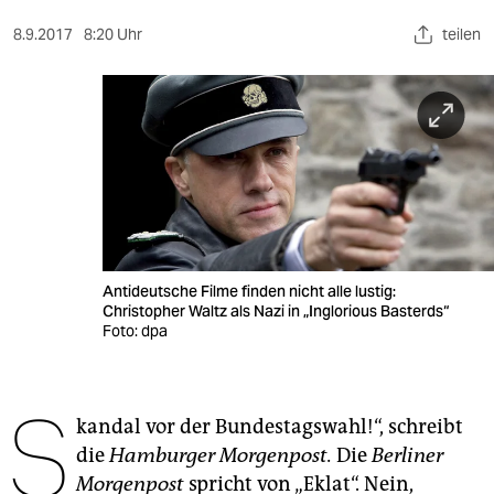
berlin
8.9.2017
8:20 Uhr
teilen
nord
wahrheit
verlag
verlag
veranstaltungen
shop
Antideutsche Filme finden nicht alle lustig:
Christopher Waltz als Nazi in „Inglorious Basterds“
fragen & hilfe
Foto: dpa
unterstützen
S
abo
kandal vor der Bundestagswahl!“, schreibt
die
Hamburger Morgenpost.
Die
Berliner
genossenschaft
Morgenpost
spricht von „Eklat“. Nein,