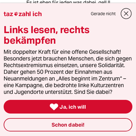
Es ist eben für jeden was dabei, gell !!
taz
zahl ich
Gerade nicht

Links lesen, rechts
Viccy
V
16.12.2013
,
09:25 Uhr
bekämpfen
@Peter Haller:
Musikantenstadl, das wäre doch
Mit doppelter Kraft für eine offene Gesellschaft!
auch mal ein Feld für aufgeregte
Besonders jetzt brauchen Menschen, die sich gegen
antifaschistische taz-Arbeit! Da wird
Rechtsextremismus einsetzen, unsere Solidarität.
über die "schöne Heimat" usw.
Daher gehen 50 Prozent der Einnahmen aus
gesungen (pfui!), wenn frei.wild das
Neuanmeldungen an „Alles beginnt im Zentrum“ –
tun, ist ja schließlich auch Schluss mit
eine Kampagne, die bedrohte linke Kulturzentren
Lustig.
und Jugendorte unterstützt. Sind Sie dabei?

Ja, ich will
tommy
T
13.12.2013
,
14:53 Uhr
Schon dabei!
Er ist und bleibt ein ganz Großer!