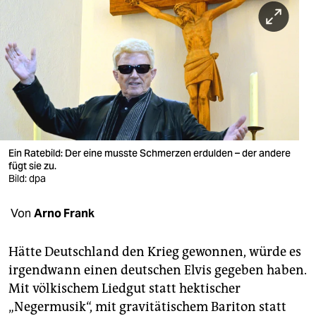
berlin
nord
wahrheit
verlag
verlag
veranstaltungen
Ein Ratebild: Der eine musste Schmerzen erdulden – der andere
fügt sie zu.
shop
Bild: dpa
fragen & hilfe
Von
Arno Frank
unterstützen
Hätte Deutschland den Krieg gewonnen, würde es
abo
irgendwann einen deutschen Elvis gegeben haben.
Mit völkischem Liedgut statt hektischer
genossenschaft
„Negermusik“, mit gravitätischem Bariton statt