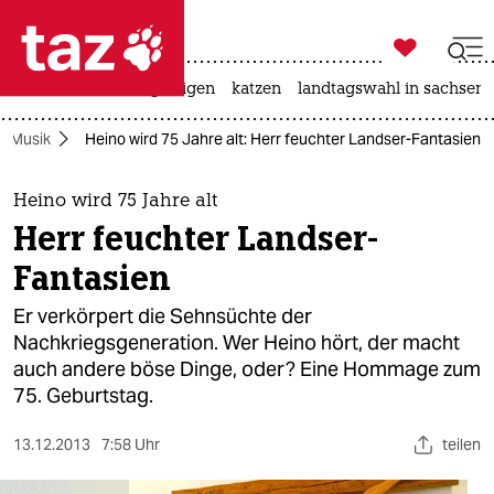

taz zahl ich
ceuta
hitze
bergsteigen
katzen
landtagswahl in sachsen-

taz zahl ich
Musik
Heino wird 75 Jahre alt: Herr feuchter Landser-Fantasien
taz zahl ich
themen
Heino wird 75 Jahre alt
Herr feuchter Landser-
politik
Fantasien
öko
Er verkörpert die Sehnsüchte der
Nachkriegsgeneration. Wer Heino hört, der macht
gesellschaft
auch andere böse Dinge, oder? Eine Hommage zum
75. Geburtstag.
kultur
sport
13.12.2013
7:58 Uhr
teilen