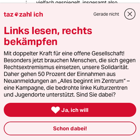
vielfach gespiegelt, insgesamt also
weit weniger häufig.
taz
zahl ich
Gerade nicht

Links lesen, rechts
meistkommentiert
bekämpfen
1
Krise der Demokratie
Mit doppelter Kraft für eine offene Gesellschaft!
AfD-Wählen als Triebabfuhr
Besonders jetzt brauchen Menschen, die sich gegen
Rechtsextremismus einsetzen, unsere Solidarität.
Daher gehen 50 Prozent der Einnahmen aus
Neuanmeldungen an „Alles beginnt im Zentrum“ –
2
Nein zum Zivildienst
eine Kampagne, die bedrohte linke Kulturzentren
Hinterlistiger Schritt der
und Jugendorte unterstützt. Sind Sie dabei?
Bundesregierung

Ja, ich will
3
Bundeszentrale für politische Bildung
Schon dabei!
Zurück zu den antikommunistischen
Wurzeln