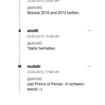
23.04.2015
,
20:06 Uhr
@aho90:
Müsste 2010 und 2012 heißen.
aho90
A
23.04.2015
,
15:38 Uhr
@aho90:
*dafür herhalten
muds0r
M
23.04.2015
,
17:08 Uhr
@aho90:
yay! Prince of Persia - in schwarz-
weiss! :-)