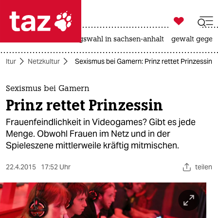

taz zahl ich
hitze
surfen
landtagswahl in sachsen-anhalt
gewalt gegen

taz zahl ich
Kultur
Netzkultur
Sexismus bei Gamern: Prinz rettet Prinzessin
taz zahl ich
themen
Sexismus bei Gamern
Prinz rettet Prinzessin
politik
Frauenfeindlichkeit in Videogames? Gibt es jede
öko
Menge. Obwohl Frauen im Netz und in der
Spieleszene mittlerweile kräftig mitmischen.
gesellschaft
22.4.2015
17:52 Uhr
teilen
kultur
sport