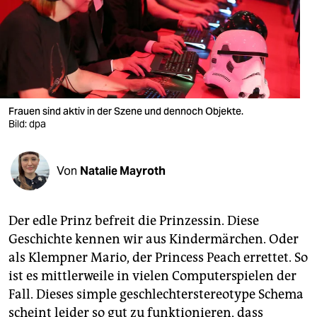
berlin
nord
wahrheit
verlag
Frauen sind aktiv in der Szene und dennoch Objekte.
verlag
Bild: dpa
veranstaltungen
Von
Natalie Mayroth
shop
fragen & hilfe
Der edle Prinz befreit die Prinzessin. Diese
unterstützen
Geschichte kennen wir aus Kindermärchen. Oder
als Klempner Mario, der Princess Peach errettet. So
abo
ist es mittlerweile in vielen Computerspielen der
genossenschaft
Fall. Dieses simple geschlechterstereotype Schema
scheint leider so gut zu funktionieren, dass