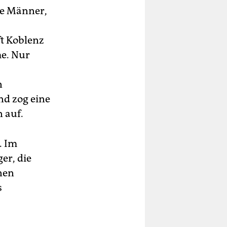
ge Männer,
t Koblenz
me. Nur
n
nd zog eine
 auf.
. Im
er, die
inen
s