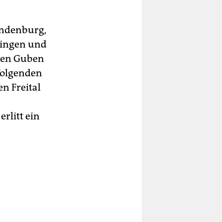
randenburg,
ringen und
hen Guben
folgenden
n Freital
rlitt ein