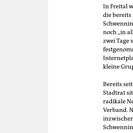
In Freital
die bereits
Schwenning
noch „in al
zwei Tage 
festgenomm
Internetpl
kleine Gru
Bereits sei
Stadtrat si
radikale N
Verband. N
inzwischen
Schwenning