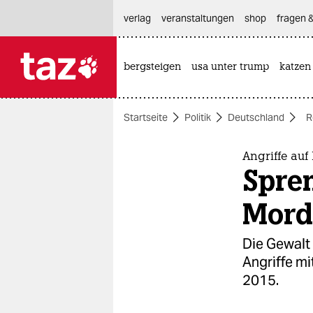
hautnavigation anspringen
hauptinhalt anspringen
footer anspringen
verlag
veranstaltungen
shop
fragen &
bergsteigen
usa unter trump
katzen

taz zahl ich
taz zahl ich
Startseite
Politik
Deutschland
R
themen
politik
Angriffe auf
Spren
öko
Mord
gesellschaft
Die Gewalt 
kultur
Angriffe mi
2015.
sport