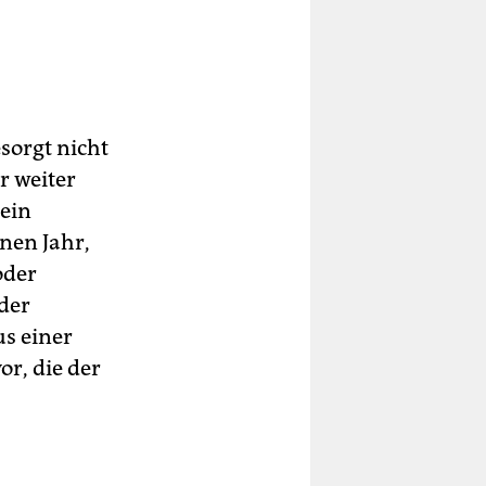
sorgt nicht
r weiter
ein
enen Jahr,
oder
der
us einer
r, die der