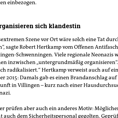
en einbezogen.
rganisieren sich klandestin
sextremen Szene vor Ort wäre solch eine Tat dur
“, sagte Robert Hertkamp vom Offenen Antifasch
llingen-Schwenningen. Viele regionale Neonazis
nen inzwischen „untergrundmäßig organisieren“.
ch radikalisiert.“ Hertkamp verweist auch auf ein
r 2015: Damals gab es einen Brandanschlag auf 
unft in Villingen – kurz nach einer Hausdurchs
nazi.
ler prüfen aber auch ein anderes Motiv: Mögliche
at auch dem Sicherheitspersonal gegolten. Geprü