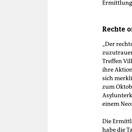
Ermittlung
Rechte o
„Der recht
zuzutrauen
Treffen Vi
ihre Aktio
sich merkli
zum Oktobe
Asylunterk
einem Neo
Die Ermitt
habe die T