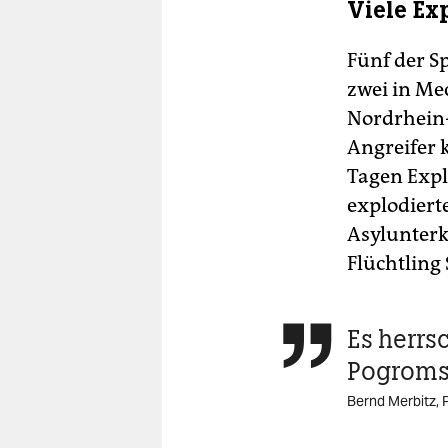
Viele Ex
Fünf der S
zwei in Me
Nordrhein
Angreifer 
Tagen Expl
explodiert
Asylunterk
Flüchtling
Es herrs

Pogrom
Bernd Merbitz, 