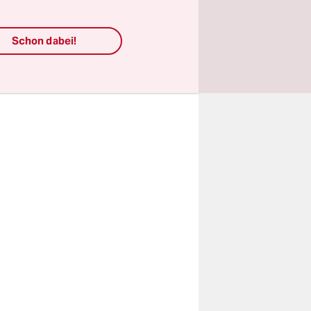
lagsversuch
Schon dabei!
sprach von
r dürfen