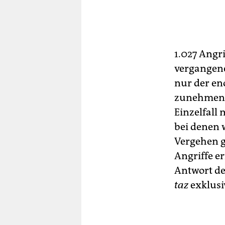
1.027 Angr
vergangene
nur der en
zunehmende
Einzelfall 
bei denen 
Vergehen g
Angriffe er
Antwort de
taz
exklusiv