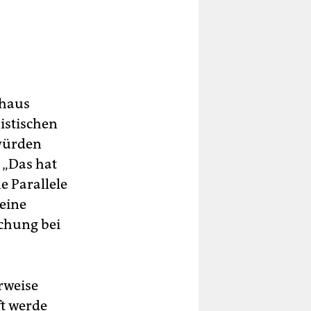
chaus
istischen
 würden
 „Das hat
e Parallele
eine
uchung bei
rweise
ft werde