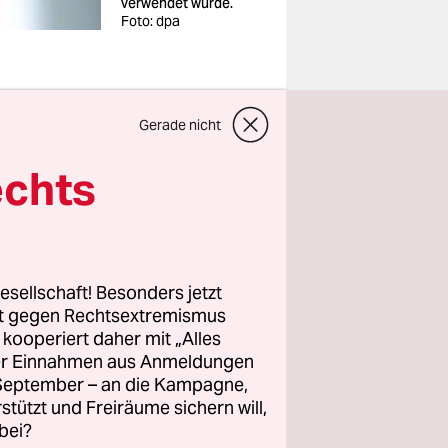
verwendet wurde.
Foto: dpa
Gerade nicht
echts
liche
 Experten
t von den
ller
esellschaft! Besonders jetzt
. Details
rt gegen Rechtsextremismus
eilen.
z kooperiert daher mit „Alles
ller Einnahmen aus Anmeldungen
unterkunft
. September – an die Kampagne,
rstützt und Freiräume sichern will,
 worden.
bei?
ieb neben