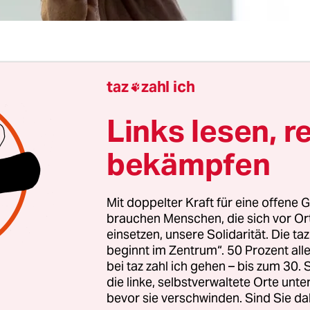
Berlin
Konrad Litschko
taz
zahl ich

Links lesen, r
n die Ermittler im Dunkeln. 75 Beamte hat die ört
einer Sonderkommission zusammengezogen, auch
bekämpfen
kriminalamt (BKA) sind dabei. Bisher aber fehl
e Spur. Man werte Spuren aus und ermittle mit vo
Mit doppelter Kraft für eine offene G
rke weiter, sagte ein Polizeisprecher am Dienstag
brauchen Menschen, die sich vor O
„aus ermittlungstaktischen Gründen“ nicht mitt
einsetzen, unsere Solidarität. Die ta
beginnt im Zentrum“. 50 Prozent a
zuvor war eine Handgranate auf eine Flüchtlings
bei taz zahl ich gehen – bis zum 30
die linke, selbstverwaltete Orte unte
en-Schwenningen (Baden-Württemberg) geworfen
bevor sie verschwinden. Sind Sie da
 enthielt Sprengstoff, zündete aber nicht. Sie bl