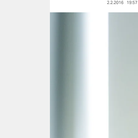
berlin
2.2.2016
19:57
nord
wahrheit
verlag
verlag
veranstaltungen
shop
fragen & hilfe
unterstützen
abo
genossenschaft