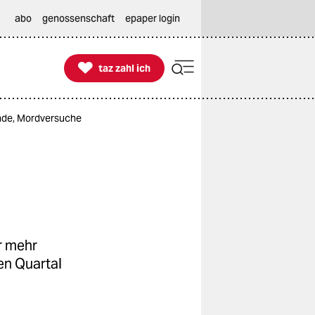
abo
genossenschaft
epaper login

taz zahl ich
taz zahl ich
rände, Mordversuche
r mehr
ten Quartal