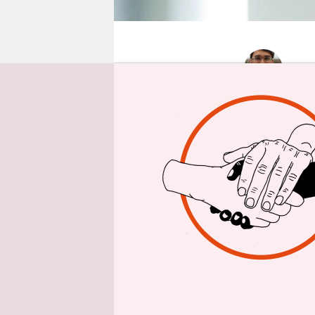
epaper login
Aus 
Noch tappe
Kripo in 
vom Bundes
Tätern jed
Personalstä
könne man 
Vier Tage 
in Villing
Die Granate