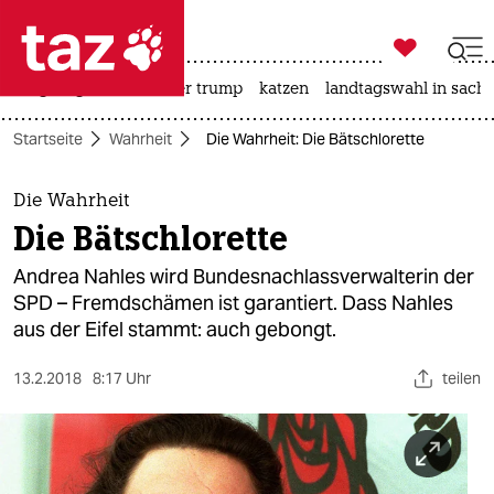

taz zahl ich
bergsteigen
usa unter trump
katzen
landtagswahl in sachs

taz zahl ich
Startseite
Wahrheit
Die Wahrheit: Die Bätschlorette
taz zahl ich
themen
Die Wahrheit
Die Bätschlorette
politik
Andrea Nahles wird Bundesnachlassverwalterin der
öko
SPD – Fremdschämen ist garantiert. Dass Nahles
aus der Eifel stammt: auch gebongt.
gesellschaft
13.2.2018
8:17 Uhr
teilen
kultur
sport