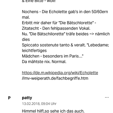
& Eine Bitte - woll!
Nochens - Die Echolette gab's in den 50/60ern
mal.
Erbitt mir daher für "Die Bätschlorette" -
Zitatecht - Den fehlpassenden Vokal.
Nu. "Die Bätschilorette" träfe beides ~> nämlich
dies
Spiccato sostenute tanto & veralt. "Lebedame;
leichtfertiges
Mädchen - besonders im Paris…"
Da mähtste nix. Normal.
https://de.m.wikipedia.org/wiki/Echolette
//mv-weiperath.de/fachbegriffe.htm
patty
P
13.02.2018
,
09:04 Uhr
Himmel hilf!,so sehe ich das auch.