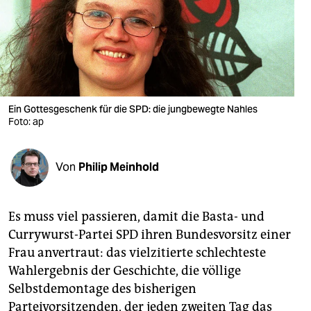
berlin
nord
wahrheit
verlag
Ein Gottesgeschenk für die SPD: die jungbewegte Nahles
Foto: ap
verlag
veranstaltungen
Von
Philip Meinhold
shop
fragen & hilfe
Es muss viel passieren, damit die Basta- und
unterstützen
Currywurst-Partei SPD ihren Bundesvorsitz einer
Frau anvertraut: das vielzitierte schlechteste
abo
Wahlergebnis der Geschichte, die völlige
genossenschaft
Selbstdemontage des bisherigen
Parteivorsitzenden, der jeden zweiten Tag das