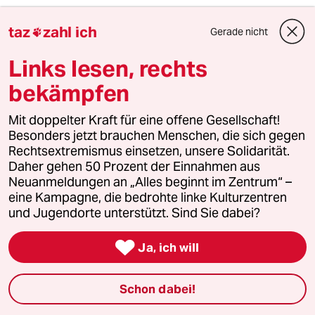
taz
zahl ich
Gerade nicht

4
Linken-Politikerin von Angern zur Rente
„Dem Kanzler ist der Osten egal“
Links lesen, rechts
bekämpfen
Mit doppelter Kraft für eine offene Gesellschaft!
5
Über die geschlechtergerechte Stadt
Besonders jetzt brauchen Menschen, die sich gegen
„Die Stadt ist gemacht für den weißen
Rechtsextremismus einsetzen, unsere Solidarität.
Mann in einem Auto“
Daher gehen 50 Prozent der Einnahmen aus
Neuanmeldungen an „Alles beginnt im Zentrum“ –
eine Kampagne, die bedrohte linke Kulturzentren
6
Wichtiges zum Weltkatzentag
und Jugendorte unterstützt. Sind Sie dabei?
7 Gründe, warum Katzen links sind

Ja, ich will
taz
Schon dabei!
