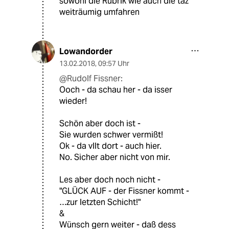
sowohl die Rubrik wie auch die taz
weiträumig umfahren
Lowandorder
13.02.2018
,
09:57 Uhr
@Rudolf Fissner:
Ooch - da schau her - da isser
wieder!
Schön aber doch ist -
Sie wurden schwer vermißt!
Ok - da vllt dort - auch hier.
No. Sicher aber nicht von mir.
Les aber doch noch nicht -
"GLÜCK AUF - der Fissner kommt -
…zur letzten Schicht!"
&
Wünsch gern weiter - daß dess