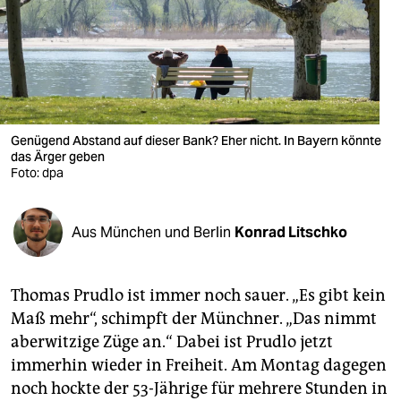
berlin
nord
wahrheit
verlag
Genügend Abstand auf dieser Bank? Eher nicht. In Bayern könnte
verlag
das Ärger geben
Foto: dpa
veranstaltungen
shop
Aus München und Berlin
Konrad Litschko
fragen & hilfe
Thomas Prudlo ist immer noch sauer. „Es gibt kein
unterstützen
Maß mehr“, schimpft der Münchner. „Das nimmt
abo
aberwitzige Züge an.“ Dabei ist Prudlo jetzt
immerhin wieder in Freiheit. Am Montag dagegen
genossenschaft
noch hockte der 53-Jährige für mehrere Stunden in