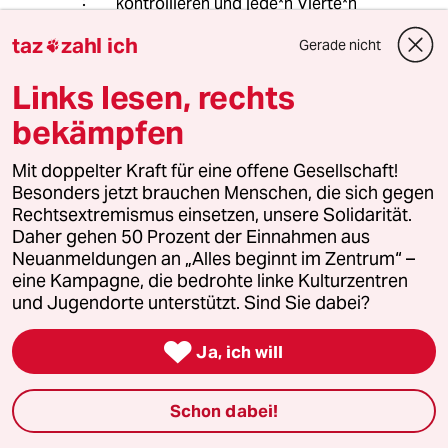
kontrollieren und jede*n Vierte*n
(grundlos) abführen...
taz
zahl ich
Gerade nicht

Links lesen, rechts
Günter Witte
GW
bekämpfen
10.04.2020
,
19:26 Uhr
@Sven Günther:
Mit doppelter Kraft für eine offene Gesellschaft!
Was wollen Sie uns mit ihrem Beitrag
Besonders jetzt brauchen Menschen, die sich gegen
sagen ? Hat Bayern ( Söder ) alles
Rechtsextremismus einsetzen, unsere Solidarität.
falsch gemacht ? Grenzt Hessen an
Daher gehen 50 Prozent der Einnahmen aus
Österreich an, wo Corona vor Bayern
Neuanmeldungen an „Alles beginnt im Zentrum“ –
auftrat ?
eine Kampagne, die bedrohte linke Kulturzentren
und Jugendorte unterstützt. Sind Sie dabei?
Und warum Baumärkte bei
bestehenden Kontaktverbot in

Ja, ich will
einzelnen Bundesländern geöffnet
sind, erschließt sich mir in keiner
weiße. Baumärkte sind nicht
Schon dabei!
Überlebenswichtig.