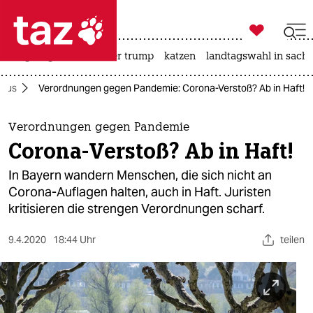

taz zahl ich
bergsteigen
usa unter trump
katzen
landtagswahl in sachs

taz zahl ich
irus
Verordnungen gegen Pandemie: Corona-Verstoß? Ab in Haft!
taz zahl ich
themen
Verordnungen gegen Pandemie
Corona-Verstoß? Ab in Haft!
politik
In Bayern wandern Menschen, die sich nicht an
öko
Corona-Auflagen halten, auch in Haft. Juristen
kritisieren die strengen Verordnungen scharf.
gesellschaft
9.4.2020
18:44 Uhr
teilen
kultur
sport