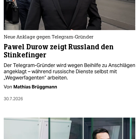
berlin
nord
wahrheit
Neue Anklage gegen Telegram-Gründer
verlag
Pawel Durow zeigt Russland den
Stinkefinger
verlag
Der Telegram-Gründer wird wegen Beihilfe zu Anschlägen
veranstaltungen
angeklagt – während russische Dienste selbst mit
„Wegwerfagenten“ arbeiten.
shop
Von
Mathias Brüggmann
fragen & hilfe
30.7.2026
unterstützen
abo
genossenschaft