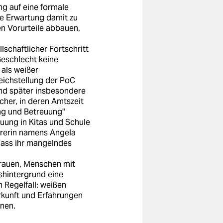
ng auf eine formale
die Erwartung damit zu
en Vorurteile abbauen,
lschaftlicher Fortschritt
 Geschlecht keine
 als weißer
eichstellung der PoC
und später insbesondere
her, in deren Amtszeit
ng und Betreuung"
uung in Kitas und Schule
hrerin namens Angela
odass ihr mangelndes
 Frauen, Menschen mit
hintergrund eine
 Regelfall: weißen
rkunft und Erfahrungen
nen.