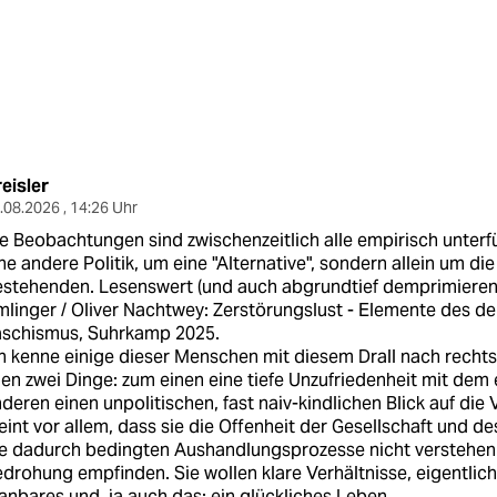
eisler
.08.2026 , 14:26 Uhr
e Beobachtungen sind zwischenzeitlich alle empirisch unterfü
ne andere Politik, um eine "Alternative", sondern allein um di
stehenden. Lesenswert (und auch abgrundtief demprimierend)
linger / Oliver Nachtwey: Zerstörungslust - Elemente des d
aschismus, Suhrkamp 2025.
h kenne einige dieser Menschen mit diesem Drall nach recht
len zwei Dinge: zum einen eine tiefe Unzufriedenheit mit de
deren einen unpolitischen, fast naiv-kindlichen Blick auf die 
int vor allem, dass sie die Offenheit der Gesellschaft und de
e dadurch bedingten Aushandlungsprozesse nicht verstehen
drohung empfinden. Sie wollen klare Verhältnisse, eigentlich
anbares und, ja auch das: ein glückliches Leben.