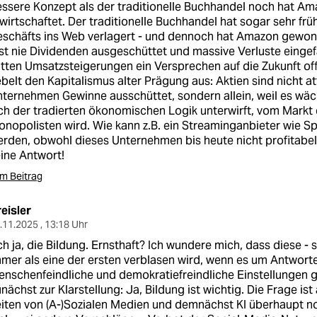
ssere Konzept als der traditionelle Buchhandel noch hat Am
wirtschaftet. Der traditionelle Buchhandel hat sogar sehr frü
eschäfts ins Web verlagert - und dennoch hat Amazon gewo
st nie Dividenden ausgeschüttet und massive Verluste einge
tten Umsatzsteigerungen ein Versprechen auf die Zukunft off
belt den Kapitalismus alter Prägung aus: Aktien sind nicht att
ternehmen Gewinne ausschüttet, sondern allein, weil es wäch
ch der tradierten ökonomischen Logik unterwirft, vom Markt
nopolisten wird. Wie kann z.B. ein Streaminganbieter wie Sp
rden, obwohl dieses Unternehmen bis heute nicht profitabel 
ine Antwort!
m Beitrag
eisler
.11.2025 , 13:18 Uhr
h ja, die Bildung. Ernsthaft? Ich wundere mich, dass diese - 
mer als eine der ersten verblasen wird, wenn es um Antwor
nschenfeindliche und demokratiefreindliche Einstellungen g
nächst zur Klarstellung: Ja, Bildung ist wichtig. Die Frage ist 
iten von (A-)Sozialen Medien und demnächst KI überhaupt no