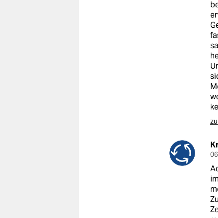
be
er
G
fa
sa
he
Un
si
Mo
we
ke
zu
Kr
06
Ac
im
me
Zu
Ze