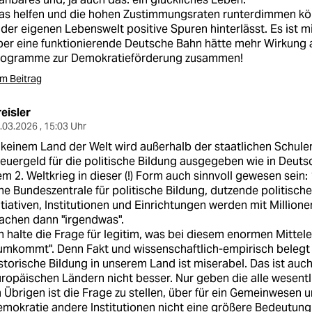
s helfen und die hohen Zustimmungsraten runterdimmen könnte
 der eigenen Lebenswelt positive Spuren hinterlässt. Es ist mi
er eine funktionierende Deutsche Bahn hätte mehr Wirkung al
rogramme zur Demokratieförderung zusammen!
m Beitrag
eisler
.03.2026 , 15:03 Uhr
 keinem Land der Welt wird außerhalb der staatlichen Schulen 
euergeld für die politische Bildung ausgegeben wie in Deut
m 2. Weltkrieg in dieser (!) Form auch sinnvoll gewesen sein
ne Bundeszentrale für politische Bildung, dutzende politisch
itiativen, Institutionen und Einrichtungen werden mit Millio
achen dann "irgendwas".
h halte die Frage für legitim, was bei diesem enormen Mittele
umkommt". Denn Fakt und wissenschaftlich-empirisch belegt i
storische Bildung in unserem Land ist miserabel. Das ist auc
ropäischen Ländern nicht besser. Nur geben die alle wesentl
 Übrigen ist die Frage zu stellen, über für ein Gemeinwesen 
mokratie andere Institutionen nicht eine größere Bedeutung