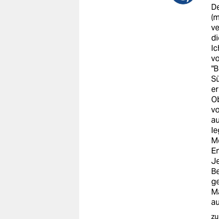
De
(m
ve
d
Ic
vo
"B
Sü
er
Ob
v
au
le
Me
En
Je
Be
ge
Mä
au
zu