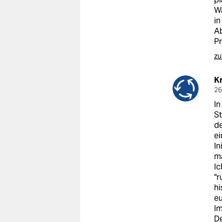
epaper login
Wa
in
Ab
P
zu
Kr
26
In
St
de
ei
In
m
Ic
"r
hi
eu
Im
De