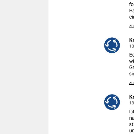
fo
Ha
ei
zu
Kr
18
Ec
wä
Ge
si
zu
Kr
18
Ic
na
st
un