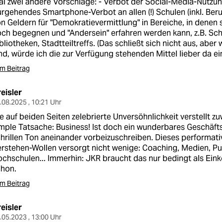
l zwei andere Vorschläge: - Verbot der Social-Media-Nutzun
rgehendes Smartphone-Verbot an allen (!) Schulen (inkl. Ber
n Geldern für "Demokratievermittlung" in Bereiche, in dene
ch begegnen und "Andersein" erfahren werden kann, z.B. S
bliotheken, Stadtteiltreffs. (Das schließt sich nicht aus, aber
nd, würde ich die zur Verfügung stehenden Mittel lieber da ei
m Beitrag
eisler
.08.2025 , 10:21 Uhr
e auf beiden Seiten zelebrierte Unversöhnlichkeit verstellt zu
mple Tatsache: Business! Ist doch ein wunderbares Geschäf
hrillen Ton aneinander vorbeizuschreiben. Dieses performativ
rstehen-Wollen versorgt nicht wenige: Coaching, Medien, Publ
chschulen... Immerhin: JKR braucht das nur bedingt als Ei
chon.
m Beitrag
eisler
.05.2023 , 13:00 Uhr