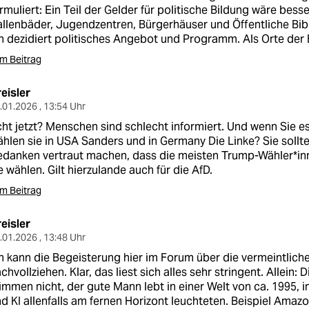
rmuliert: Ein Teil der Gelder für politische Bildung wäre besser
llenbäder, Jugendzentren, Bürgerhäuser und Öffentliche Bib
n dezidiert politisches Angebot und Programm. Als Orte de
m Beitrag
eisler
.01.2026 , 13:54 Uhr
ht jetzt? Menschen sind schlecht informiert. Und wenn Sie e
hlen sie in USA Sanders und in Germany Die Linke? Sie sollt
danken vertraut machen, dass die meisten Trump-Wähler*in
e wählen. Gilt hierzulande auch für die AfD.
m Beitrag
eisler
.01.2026 , 13:48 Uhr
h kann die Begeisterung hier im Forum über die vermeintliche
chvollziehen. Klar, das liest sich alles sehr stringent. Allein
immen nicht, der gute Mann lebt in einer Welt von ca. 1995,
d KI allenfalls am fernen Horizont leuchteten. Beispiel Amaz