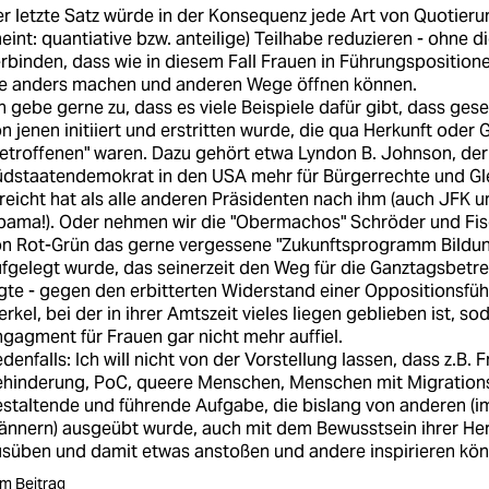
r letzte Satz würde in der Konsequenz jede Art von Quotieru
eint: quantiative bzw. anteilige) Teilhabe reduzieren - ohne 
rbinden, dass wie in diesem Fall Frauen in Führungsposition
ie anders machen und anderen Wege öffnen können.
h gebe gerne zu, dass es viele Beispiele dafür gibt, dass gesel
n jenen initiiert und erstritten wurde, die qua Herkunft oder
etroffenen" waren. Dazu gehört etwa Lyndon B. Johnson, der
dstaatendemokrat in den USA mehr für Bürgerrechte und Gl
reicht hat als alle anderen Präsidenten nach ihm (auch JFK 
ama!). Oder nehmen wir die "Obermachos" Schröder und Fisc
on Rot-Grün das gerne vergessene "Zukunftsprogramm Bildu
fgelegt wurde, das seinerzeit den Weg für die Ganztagsbetre
gte - gegen den erbitterten Widerstand einer Oppositionsfü
rkel, bei der in ihrer Amtszeit vieles liegen geblieben ist, s
gagment für Frauen gar nicht mehr auffiel.
denfalls: Ich will nicht von der Vorstellung lassen, dass z.B.
hinderung, PoC, queere Menschen, Menschen mit Migrations
staltende und führende Aufgabe, die bislang von anderen (im
nnern) ausgeübt wurde, auch mit dem Bewusstsein ihrer He
süben und damit etwas anstoßen und andere inspirieren kön
m Beitrag