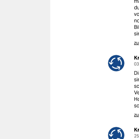
ma
du
vo
no
Bi
si
zu
Kr
03
Di
si
sc
Ve
Ho
s
zu
Kr
25