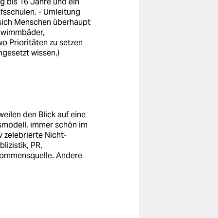
g bis 16 Jahre und ein
ufsschulen. - Umleitung
n sich Menschen überhaupt
chwimmbäder,
 wo Prioritäten zu setzen
ngesetzt wissen.)
weilen den Blick auf eine
tsmodell, immer schön im
 zelebrierte Nicht-
izistik, PR,
nkommensquelle. Andere