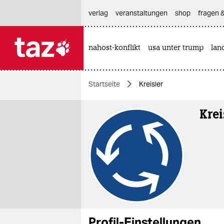
hautnavigation anspringen
hauptinhalt anspringen
footer anspringen
verlag
veranstaltungen
shop
fragen &
nahost-konflikt
usa unter trump
lan

taz zahl ich
taz zahl ich
Startseite
Kreisler
themen
Krei
politik
öko
gesellschaft
kultur
sport
Profil-Einstellungen