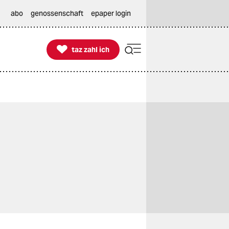
abo
genossenschaft
epaper login

taz zahl ich
taz zahl ich