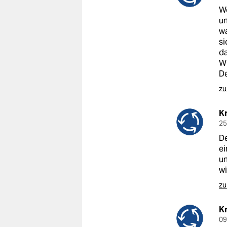
We
un
wa
si
da
Wü
De
zu
Kr
25
De
ei
un
wi
zu
Kr
09