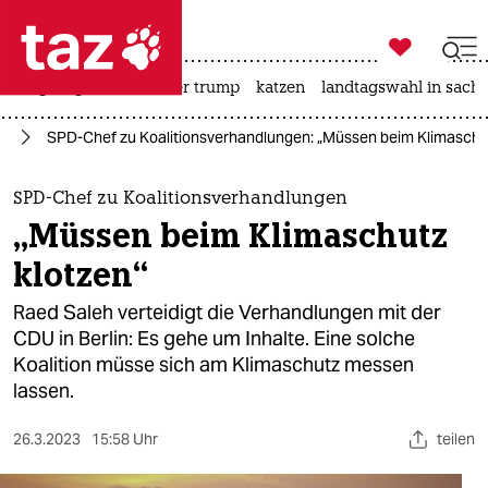

taz zahl ich
bergsteigen
usa unter trump
katzen
landtagswahl in sachs

taz zahl ich
id
SPD-Chef zu Koalitionsverhandlungen: „Müssen beim Klimaschut
taz zahl ich
themen
SPD-Chef zu Koalitionsverhandlungen
„Müssen beim Klimaschutz
politik
klotzen“
öko
Raed Saleh verteidigt die Verhandlungen mit der
CDU in Berlin: Es gehe um Inhalte. Eine solche
gesellschaft
Koalition müsse sich am Klimaschutz messen
lassen.
kultur
sport
26.3.2023
15:58 Uhr
teilen