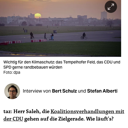
berlin
nord
wahrheit
verlag
verlag
veranstaltungen
Wichtig für den Klimaschutz: das Tempelhofer Feld, das CDU und
SPD gerne randbebauen würden
Foto: dpa
shop
fragen & hilfe
Interview von
Bert Schulz
und
Stefan Alberti
unterstützen
abo
taz: Herr Saleh, die
Koalitionsverhandlungen mit
genossenschaft
der CDU
gehen auf die Zielgerade. Wie läuft's?