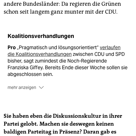
andere Bundesländer: Da regieren die Grünen
schon seit langem ganz munter mit der CDU.
Koalitionsverhandlungen
Pro
„Pragmatisch und lösungsorientiert“
verlaufen
die Koalitionsverhandlungen
zwischen CDU und SPD
bisher, sagt zumindest die Noch-Regierende
Franziska Giffey. Bereits Ende dieser Woche sollen sie
abgeschlossen sein.
mehr anzeigen
Contra
Die Partei ist uneins, ob sie mit der CDU
gemeinsam regieren sollte. Bereits vier große
Kreisverbände haben sich dagegen ausgesprochen.
Sie haben eben die Diskussionskultur in ihrer
(taz)
Partei gelobt. Machen sie deswegen keinen
baldigen Parteitag in Präsenz? Daran gab es