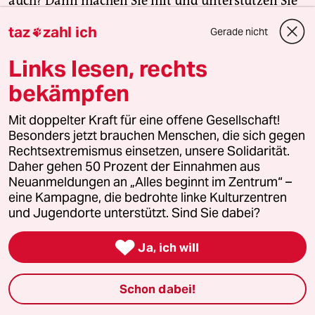
auch? Dann machen Sie mit und unterstützen Sie
unsere Aktion.
taz
zahl ich
Gerade nicht

Links lesen, rechts
Jetzt unterstützen
bekämpfen
Mit doppelter Kraft für eine offene Gesellschaft!
Themen
Besonders jetzt brauchen Menschen, die sich gegen
#SPD Berlin
#Koalitionsverhandlungen
#Klima-Volksentscheid
Rechtsextremismus einsetzen, unsere Solidarität.
Daher gehen 50 Prozent der Einnahmen aus
#Raed Saleh
#CDU Berlin
#Schwarz-rote Koalition in Berlin
Neuanmeldungen an „Alles beginnt im Zentrum“ –
eine Kampagne, die bedrohte linke Kulturzentren
Feedback
Kommentieren
Fehlerhinweis
und Jugendorte unterstützt. Sind Sie dabei?
Diesen Artikel teilen

Ja, ich will
Schon dabei!
Mehr zum Thema