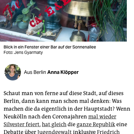
berlin
nord
wahrheit
verlag
Blick in ein Fenster einer Bar auf der Sonnenallee
verlag
Foto: Jens Gyarmaty
veranstaltungen
Aus Berlin
Anna Klöpper
shop
fragen & hilfe
Schaut man von ferne auf diese Stadt, auf dieses
unterstützen
Berlin, dann kann man schon mal denken: Was
machen die da eigentlich in der Hauptstadt? Wenn
abo
Neukölln nach den Coronajahren
mal wieder
genossenschaft
Silvester feiert
,
hat gleich
die
ganze Republik
eine
Debatte über
Jugendgewalt
inklusive
Friedrich