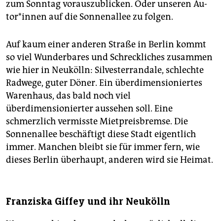
Berlin-Wahl.
zum Sonntag vorauszublicken. Oder unseren Au­
to­r*in­nen auf die Sonnenallee zu folgen.
Alle Texte finden Sie hier
taz.de/sonnenallee
Auf kaum einer anderen Straße in Berlin kommt
so viel Wunderbares und Schreckliches zusammen
wie hier in Neukölln: Silvesterrandale, schlechte
Radwege, guter Döner. Ein überdimensioniertes
Warenhaus, das bald noch viel
überdimensionierter aussehen soll. Eine
schmerzlich vermisste Mietpreisbremse. Die
Sonnenallee beschäftigt diese Stadt eigentlich
immer. Manchen bleibt sie für immer fern, wie
dieses Berlin überhaupt, anderen wird sie Heimat.
Franziska Giffey und ihr Neukölln