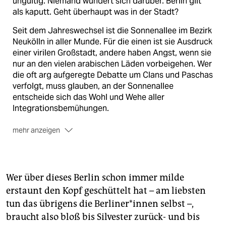
ungültig. Niemand wundert sich darüber. Berlin gilt
als kaputt. Geht überhaupt was in der Stadt?
Seit dem Jahreswechsel ist die Sonnenallee im Bezirk
Neukölln in aller Munde. Für die einen ist sie Ausdruck
einer virilen Großstadt, andere haben Angst, wenn sie
nur an den vielen arabischen Läden vorbeigehen. Wer
die oft arg aufgeregte Debatte um Clans und Paschas
verfolgt, muss glauben, an der Sonnenallee
entscheide sich das Wohl und Wehe aller
Integrationsbemühungen.
mehr anzeigen
Und sonst? Die Straße hat noch mehr Berlin zu bieten.
Sie beginnt am Hermannplatz, wo ein gigantisches
Kaufhausprojekt geplant wird. Das
Gentrifizierungsgespenst geht um. Und sie endet da,
Wer über dieses Berlin schon immer milde
wo früher Ostberlin war. Also: Schaut auf diese
erstaunt den Kopf geschüttelt hat – am liebsten
Straße!
tun das übrigens die Ber­li­ne­r*in­nen selbst –,
Die taz widmet deeer Sonnenallee ein Dossier zur
braucht also bloß bis Silvester zurück- und bis