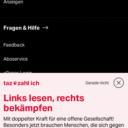
Anzeigen
Fragen & Hilfe
Feedback
Aboservice
ePaper Login
taz
zahl ich
Gerade nicht

Downloads für Abonnierende
Links lesen, rechts
bekämpfen
© 2026 taz Verlags und Vertriebs GmbH
Mit doppelter Kraft für eine offene Gesellschaft!
Alle Rechte vorbehalten. Bei rechtlichen Fragen oder für Genehmigungen
wenden Sie sich bitte an
lizenzen@taz.de
Besonders jetzt brauchen Menschen, die sich gegen