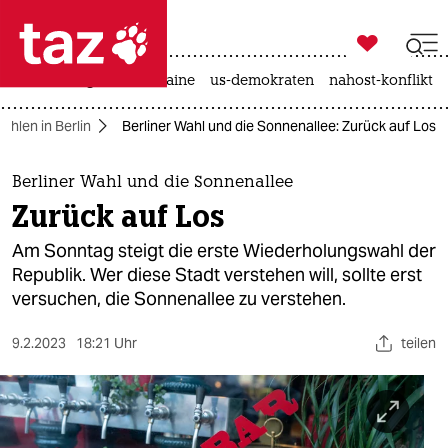

taz zahl ich
hitze
krieg in der ukraine
us-demokraten
nahost-konflikt

taz zahl ich
ahlen in Berlin
Berliner Wahl und die Sonnenallee: Zurück auf Los
taz zahl ich
themen
Berliner Wahl und die Sonnenallee
Zurück auf Los
politik
Am Sonntag steigt die erste Wiederholungswahl der
öko
Republik. Wer diese Stadt verstehen will, sollte erst
versuchen, die Sonnenallee zu verstehen.
gesellschaft
9.2.2023
18:21 Uhr
teilen
kultur
sport