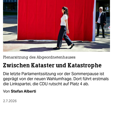
berlin
nord
wahrheit
verlag
verlag
veranstaltungen
Plenarsitzung des Abgeordnetenhauses
shop
Zwischen Kataster und Katastrophe
Die letzte Parlamentssitzung vor der Sommerpause ist
fragen & hilfe
geprägt von der neuen Wahlumfrage. Dort führt erstmals
unterstützen
die Linkspartei, die CDU rutscht auf Platz 4 ab.
Von
Stefan Alberti
abo
2.7.2026
genossenschaft