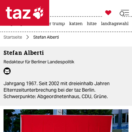

taz zahl ich
bergsteigen
usa unter trump
katzen
hitze
landtagswahl i

taz zahl ich
Startseite
Stefan Alberti
taz zahl ich
Stefan Alberti
themen
Redakteur für Berliner Landespolitik
politik
öko
Jahrgang 1967. Seit 2002 mit dreieinhalb Jahren
Elternzeitunterbrechung bei der taz Berlin.
gesellschaft
Schwerpunkte: Abgeordnetenhaus, CDU, Grüne.
kultur
sport