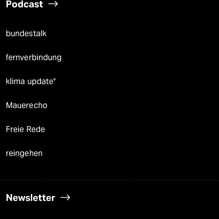
Podcast
bundestalk
fernverbindung
klima update°
Mauerecho
Freie Rede
reingehen
Newsletter