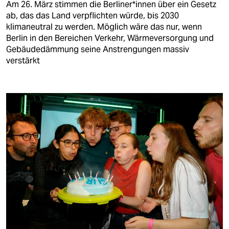
berlin
Am 26. März stimmen die Ber­li­ne­r*in­nen über ein Gesetz
ab, das das Land verpflichten würde, bis 2030
nord
klimaneutral zu werden. Möglich wäre das nur, wenn
Berlin in den Bereichen Verkehr, Wärmeversorgung und
wahrheit
Gebäudedämmung seine Anstrengungen massiv
verstärkt
verlag
verlag
veranstaltungen
shop
fragen & hilfe
unterstützen
abo
genossenschaft