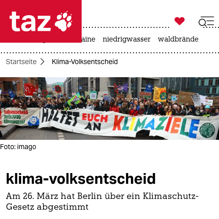

taz zahl ich
hitze
krieg in der ukraine
niedrigwasser
waldbrände

taz zahl ich
Startseite
Klima-Volksentscheid
taz zahl ich
themen
politik
öko
Foto: imago
gesellschaft
klima-volksentscheid
kultur
sport
Am 26. März hat Berlin über ein Klimaschutz-
Gesetz abgestimmt