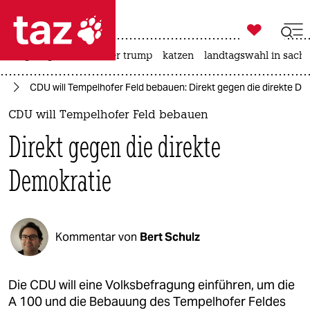

taz zahl ich
bergsteigen
usa unter trump
katzen
landtagswahl in sachs

taz zahl ich
in
CDU will Tempelhofer Feld bebauen: Direkt gegen die direkte De
taz zahl ich
CDU will Tempelhofer Feld bebauen
themen
Direkt gegen die direkte
politik
Demokratie
öko
gesellschaft
Kommentar von
Bert Schulz
kultur
sport
Die CDU will eine Volksbefragung einführen, um die
A 100 und die Bebauung des Tempelhofer Feldes