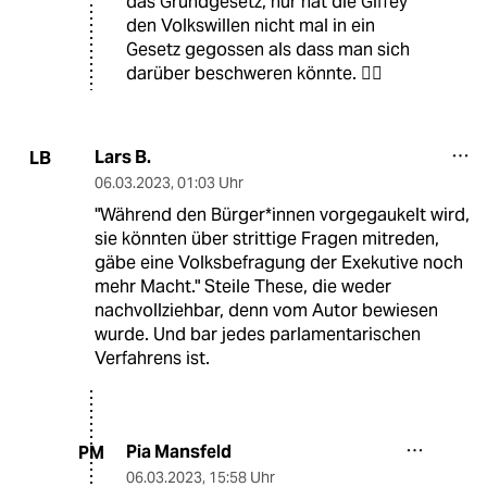
das Grundgesetz, nur hat die Giffey
den Volkswillen nicht mal in ein
Gesetz gegossen als dass man sich
darüber beschweren könnte. 🤷‍♂️
Lars B.
LB
06.03.2023
,
01:03 Uhr
"Während den Bür­ge­r*in­nen vorgegaukelt wird,
sie könnten über strittige Fragen mitreden,
gäbe eine Volksbefragung der Exekutive noch
mehr Macht." Steile These, die weder
nachvollziehbar, denn vom Autor bewiesen
wurde. Und bar jedes parlamentarischen
Verfahrens ist.
Pia Mansfeld
PM
06.03.2023
,
15:58 Uhr