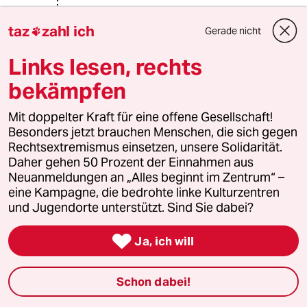
DiMa
D
taz
zahl ich
06.03.2023
,
21:35 Uhr
Gerade nicht

@Kriebs:
Links lesen, rechts
Ein Qurum ist vollkommen unnötig.
Zur Erinnerung, wir haben eine
bekämpfen
parlamentarische Demokratie. Die
gewhlten Abgeordneten dürfenund
Mit doppelter Kraft für eine offene Gesellschaft!
müssen daher bei einer
Besonders jetzt brauchen Menschen, die sich gegen
Bürgerbefragung ganz unabhängig
Rechtsextremismus einsetzen, unsere Solidarität.
von der Wahlbeteiligung entscheiden
Daher gehen 50 Prozent der Einnahmen aus
- anders als bei einem
Neuanmeldungen an „Alles beginnt im Zentrum“ –
Volksentscheid.
eine Kampagne, die bedrohte linke Kulturzentren
Angesichts unterschiedlicher
und Jugendorte unterstützt. Sind Sie dabei?
Voraussetzungen bedarf es keines
copy&paste. Für eine

Ja, ich will
Bürgerbefragung braucht es mangels
Rechtsverbindlichkeit noch nicht mal
eines Gesetzes, ergo auch kein copy
Schon dabei!
& paste.