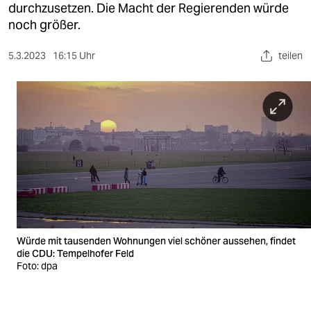
berlin
durchzusetzen. Die Macht der Regierenden würde
noch größer.
nord
5.3.2023
16:15 Uhr
teilen
wahrheit
verlag
verlag
veranstaltungen
shop
fragen & hilfe
unterstützen
Würde mit tausenden Wohnungen viel schöner aussehen, findet
die CDU: Tempelhofer Feld
abo
Foto: dpa
genossenschaft