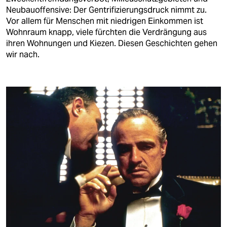
berlin
Neubauoffensive: Der Gentrifizierungsdruck nimmt zu.
Vor allem für Menschen mit niedrigen Einkommen ist
nord
Wohnraum knapp, viele fürchten die Verdrängung aus
ihren Wohnungen und Kiezen. Diesen Geschichten gehen
wahrheit
wir nach.
verlag
verlag
veranstaltungen
shop
fragen & hilfe
unterstützen
abo
genossenschaft