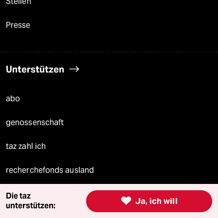
Stellen
Presse
Unterstützen
abo
genossenschaft
taz zahl ich
recherchefonds ausland
panterstiftung
Die taz

Ja, ich will
unterstützen:
panterpreis 2026