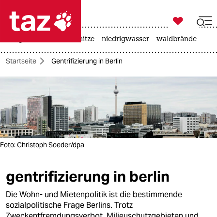

taz zahl ich
krieg in der ukraine
hitze
niedrigwasser
waldbrände

taz zahl ich
Startseite
Gentrifizierung in Berlin
taz zahl ich
themen
politik
öko
Foto: Christoph Soeder/dpa
gesellschaft
gentrifizierung in berlin
kultur
Die Wohn- und Mietenpolitik ist die bestimmende
sport
sozialpolitische Frage Berlins. Trotz
Zweckentfremdungsverbot, Milieuschutzgebieten und