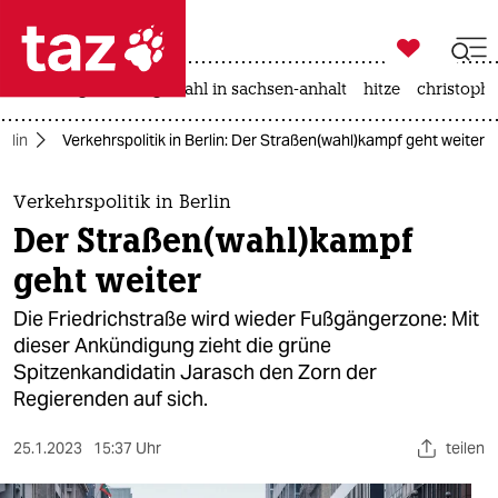

taz zahl ich
iran-krieg
landtagswahl in sachsen-anhalt
hitze
christophe

taz zahl ich
erlin
Verkehrspolitik in Berlin: Der Straßen(wahl)kampf geht weiter
taz zahl ich
themen
Verkehrspolitik in Berlin
Der Straßen(wahl)kampf
politik
geht weiter
öko
Die Friedrichstraße wird wieder Fußgängerzone: Mit
dieser Ankündigung zieht die grüne
gesellschaft
Spitzenkandidatin Jarasch den Zorn der
Regierenden auf sich.
kultur
sport
25.1.2023
15:37 Uhr
teilen