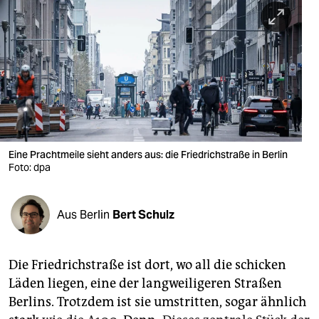
berlin
nord
wahrheit
verlag
verlag
veranstaltungen
Eine Prachtmeile sieht anders aus: die Friedrichstraße in Berlin
Foto: dpa
shop
fragen & hilfe
Aus Berlin
Bert Schulz
unterstützen
Die Friedrichstraße ist dort, wo all die schicken
abo
Läden liegen, eine der langweiligeren Straßen
genossenschaft
Berlins. Trotzdem ist sie umstritten, sogar ähnlich