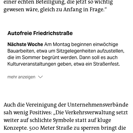
einer echten Beteiligung, die jetzt so wichtig
gewesen wäre, gleich zu Anfang in Frage.“
Autofreie Friedrichstraße
Nächste Woche
Am Montag beginnen einwöchige
Bauarbeiten, etwa um Sitzgelegenheiten aufzustellen,
die im Sommer begrünt werden. Dann soll es auch
Kulturveranstaltungen geben, etwa ein Straßenfest.
mehr anzeigen
Die nächsten Jahre
Mit den Anlieger*innen soll ein
Gesamtkonzept erarbeitet werden. Perspektivisch will
Jarasch „Friedrichstraße und Gendarmenmarkt zu
einem gemeinsamen Raum verbinden“.
(taz)
Auch die Vereinigung der Unternehmensverbände
sah wenig Positives: „Die Verkehrsverwaltung setzt
weiter auf schlichte Symbole statt auf kluge
Konzepte. 500 Meter Straße zu sperren bringt die