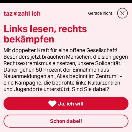
Wahrheit
taz
zahl ich
Gerade nicht

Links lesen, rechts
bekämpfen
Themen
Mit doppelter Kraft für eine offene Gesellschaft!
Iran-Krieg
Besonders jetzt brauchen Menschen, die sich gegen
Rechtsextremismus einsetzen, unsere Solidarität.
Daher gehen 50 Prozent der Einnahmen aus
Landtagswahl in Sachsen-Anhalt
Neuanmeldungen an „Alles beginnt im Zentrum“ –
eine Kampagne, die bedrohte linke Kulturzentren
Hitze
und Jugendorte unterstützt. Sind Sie dabei?
Christopher Street Day

Ja, ich will
Ceuta
Schon dabei!