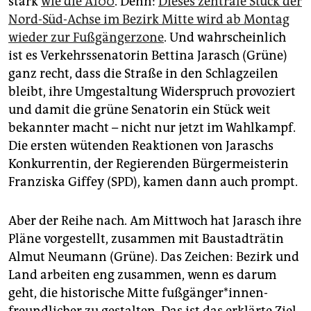
stark
wie die A100
. Denn:
Dieses zentrale Stück der
epaper login
Nord-Süd-Achse im Bezirk Mitte wird ab Montag
wieder zur Fußgängerzone
. Und wahrscheinlich
ist es Verkehrssenatorin Bettina Jarasch (Grüne)
ganz recht, dass die Straße in den Schlagzeilen
bleibt, ihre Umgestaltung Widerspruch provoziert
und damit die grüne Senatorin ein Stück weit
bekannter macht – nicht nur jetzt im Wahlkampf.
Die ersten wütenden Reaktionen von Jaraschs
Konkurrentin, der Regierenden Bürgermeisterin
Franziska Giffey (SPD), kamen dann auch prompt.
Aber der Reihe nach. Am Mittwoch hat Jarasch ihre
Pläne vorgestellt, zusammen mit Baustadträtin
Almut Neumann (Grüne). Das Zeichen: Bezirk und
Land arbeiten eng zusammen, wenn es darum
geht, die historische Mitte fuß­gän­ge­r*in­nen­