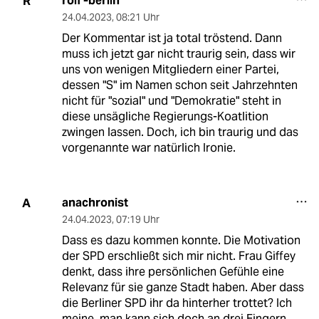
rolf -berlin
R
24.04.2023
,
08:21 Uhr
Der Kommentar ist ja total tröstend. Dann
muss ich jetzt gar nicht traurig sein, dass wir
uns von wenigen Mitgliedern einer Partei,
dessen "S" im Namen schon seit Jahrzehnten
nicht für "sozial" und "Demokratie" steht in
diese unsägliche Regierungs-Koatlition
zwingen lassen. Doch, ich bin traurig und das
vorgenannte war natürlich Ironie.
anachronist
A
24.04.2023
,
07:19 Uhr
Dass es dazu kommen konnte. Die Motivation
der SPD erschließt sich mir nicht. Frau Giffey
denkt, dass ihre persönlichen Gefühle eine
Relevanz für sie ganze Stadt haben. Aber dass
die Berliner SPD ihr da hinterher trottet? Ich
meine, man kann sich doch an drei Fingern