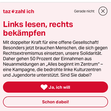
taz
zahl ich
Gerade nicht

3
Bundeszentrale für politische Bildung
Links lesen, rechts
Zurück zu den antikommunistischen
Wurzeln
bekämpfen
Mit doppelter Kraft für eine offene Gesellschaft!
4
Unfall von CDU-Abgeordnetem
Besonders jetzt brauchen Menschen, die sich gegen
Thomas Bareiß crasht bei voller
Rechtsextremismus einsetzen, unsere Solidarität.
Dröhnung
Daher gehen 50 Prozent der Einnahmen aus
Neuanmeldungen an „Alles beginnt im Zentrum“ –
eine Kampagne, die bedrohte linke Kulturzentren
und Jugendorte unterstützt. Sind Sie dabei?
5
Niedrigwasser in Mittel- und Osteuropa
Stromkrise mit Ansage

Ja, ich will
Schon dabei!
6
Was tun gegen den Energiewende-Rollback?