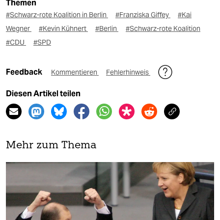
Themen
#Schwarz-rote Koalition in Berlin
#Franziska Giffey
#Kai
Wegner
#Kevin Kühnert
#Berlin
#Schwarz-rote Koalition
#CDU
#SPD
Feedback
Kommentieren
Fehlerhinweis
Diesen Artikel teilen
Mehr zum Thema