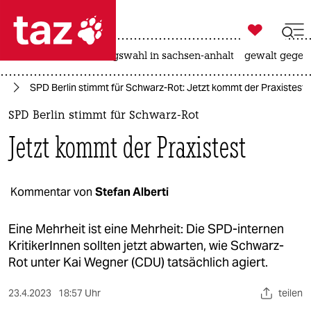

taz zahl ich
hitze
surfen
landtagswahl in sachsen-anhalt
gewalt gegen

taz zahl ich
in
SPD Berlin stimmt für Schwarz-Rot: Jetzt kommt der Praxistest
taz zahl ich
SPD Berlin stimmt für Schwarz-Rot
themen
Jetzt kommt der Praxistest
politik
öko
Kommentar von
Stefan Alberti
gesellschaft
Eine Mehrheit ist eine Mehrheit: Die SPD-internen
KritikerInnen sollten jetzt abwarten, wie Schwarz-
kultur
Rot unter Kai Wegner (CDU) tatsächlich agiert.
sport
23.4.2023
18:57 Uhr
teilen