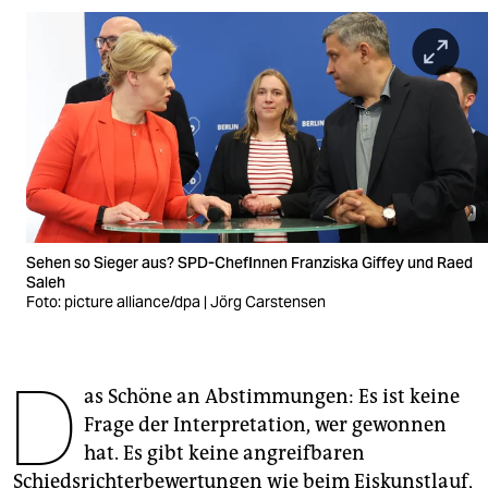
berlin
nord
wahrheit
verlag
verlag
veranstaltungen
Sehen so Sieger aus? SPD-ChefInnen Franziska Giffey und Raed
shop
Saleh
Foto: picture alliance/dpa | Jörg Carstensen
fragen & hilfe
unterstützen
D
as Schöne an Abstimmungen: Es ist keine
abo
Frage der Interpretation, wer gewonnen
genossenschaft
hat. Es gibt keine angreifbaren
Schiedsrichterbewertungen wie beim Eiskunstlauf,