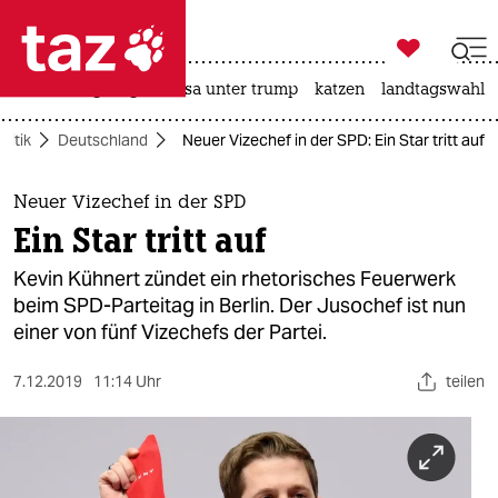

taz zahl ich
hitze
bergsteigen
usa unter trump
katzen
landtagswahl i

taz zahl ich
olitik
Deutschland
Neuer Vizechef in der SPD: Ein Star tritt auf
taz zahl ich
themen
Neuer Vizechef in der SPD
Ein Star tritt auf
politik
Kevin Kühnert zündet ein rhetorisches Feuerwerk
öko
beim SPD-Parteitag in Berlin. Der Jusochef ist nun
einer von fünf Vizechefs der Partei.
gesellschaft
7.12.2019
11:14 Uhr
teilen
kultur
sport