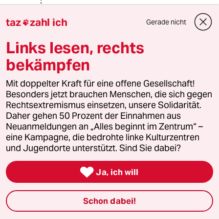
Linksman
L
taz
zahl ich
Gerade nicht

07.12.2019
,
18:00 Uhr
Links lesen, rechts
@Rudolf Fissner:
"dieses querfröntlerische
bekämpfen
populistische Meme von den
postengeilen Politikern zusammen
Mit doppelter Kraft für eine offene Gesellschaft!
mit dem Bild von den ausgebeuteten
Besonders jetzt brauchen Menschen, die sich gegen
Volksmassen, die am Hungertuch
Rechtsextremismus einsetzen, unsere Solidarität.
nagen"
Daher gehen 50 Prozent der Einnahmen aus
Neuanmeldungen an „Alles beginnt im Zentrum“ –
Vielleicht hat die Querfront einfach
eine Kampagne, die bedrohte linke Kulturzentren
recht...
und Jugendorte unterstützt. Sind Sie dabei?

Ja, ich will
76530 (Profil gelöscht)
7G
07.12.2019
,
15:37 Uhr
Schon dabei!
@Uranus:
Als Kritikaster wissen wir natürlich