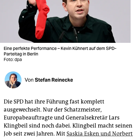
berlin
nord
wahrheit
verlag
Eine perfekte Performance – Kevin Kühnert auf dem SPD-
verlag
Parteitag in Berlin
Foto: dpa
veranstaltungen
shop
Von
Stefan Reinecke
fragen & hilfe
Die SPD hat ihre Führung fast komplett
unterstützen
ausgewechselt. Nur der Schatzmeister,
abo
Europabeauftragte und Generalsekretär Lars
Klingbeil sind noch dabei. Klingbeil macht seinen
genossenschaft
Job seit zwei Jahren. Mit
Saskia Esken und Norbert