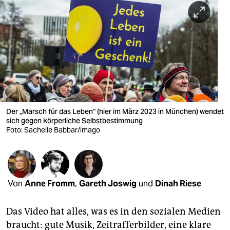
berlin
nord
wahrheit
verlag
verlag
veranstaltungen
Der „Marsch für das Leben“ (hier im März 2023 in München) wendet
sich gegen körperliche Selbst­bestimmung
shop
Foto: Sachelle Babbar/imago
fragen & hilfe
unterstützen
Von
Anne Fromm
,
Gareth Joswig
und
Dinah Riese
abo
Das Video hat alles, was es in den sozialen Medien
genossenschaft
braucht: gute Musik, Zeitrafferbilder, eine klare