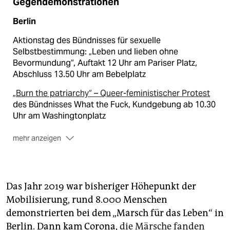
Gegendemonstrationen
Berlin
Aktionstag des Bündnisses für sexuelle
Selbstbestimmung: „Leben und lieben ohne
Bevormundung“, Auftakt 12 Uhr am Pariser Platz,
Abschluss 13.50 Uhr am Bebelplatz
„
Burn the patriarchy“ – Queer-feministischer Protest
des Bündnisses What the Fuck, Kundgebung ab 10.30
Uhr am Washingtonplatz
mehr anzeigen
Köln
„Gegen christliche Fu­da­men­ta­lis­t:in­nen und rechte
Das Jahr 2019 war bisheriger Höhepunkt der
Ideologie“
, Bündnis Pro Choice Köln, 13 Uhr,
Heumarkt
Mobilisierung, rund 8.000 Menschen
demonstrierten bei dem „Marsch für das Leben“ in
Berlin. Dann kam Corona,
die Märsche fanden