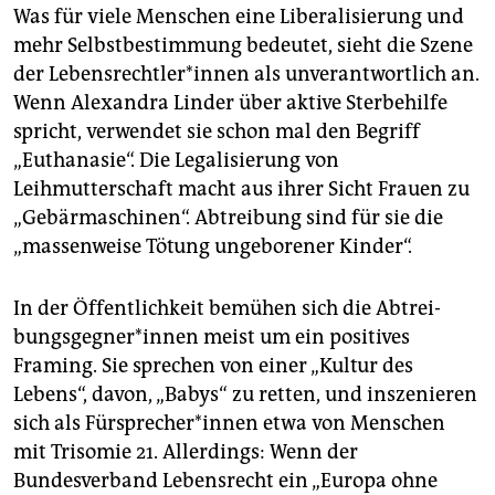
Was für viele Menschen eine Liberalisierung und
mehr Selbstbestimmung bedeutet, sieht die Szene
der Le­bens­recht­le­r*in­nen als unverantwortlich an.
Wenn Alexandra Linder über aktive Sterbehilfe
spricht, verwendet sie schon mal den Begriff
„Euthanasie“. Die Legalisierung von
Leihmutterschaft macht aus ihrer Sicht Frauen zu
„Gebärmaschinen“. Abtreibung sind für sie die
„massenweise Tötung ungeborener Kinder“.
In der Öffentlichkeit bemühen sich die Ab­trei­
bungs­geg­ne­r*in­nen meist um ein positives
Framing. Sie sprechen von einer „Kultur des
Lebens“, davon, „Babys“ zu retten, und inszenieren
sich als Für­spre­che­r*in­nen etwa von Menschen
mit Trisomie 21. Allerdings: Wenn der
Bundesverband Lebensrecht ein „Europa ohne