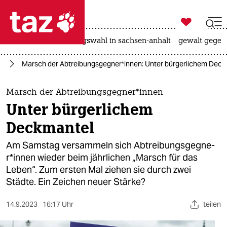

taz zahl ich
hitze
surfen
landtagswahl in sachsen-anhalt
gewalt gegen

taz zahl ich
ng
Marsch der Ab­trei­bungs­geg­ne­r*in­nen: Unter bürgerlichem Dec
taz zahl ich
themen
Marsch der Ab­trei­bungs­geg­ne­r*in­nen
Unter bürgerlichem
politik
Deckmantel
öko
Am Samstag versammeln sich Ab­trei­bungs­geg­ne­
r*in­nen wieder beim jährlichen „Marsch für das
gesellschaft
Leben“. Zum ersten Mal ziehen sie durch zwei
Städte. Ein Zeichen neuer Stärke?
kultur
sport
14.9.2023
16:17 Uhr
teilen