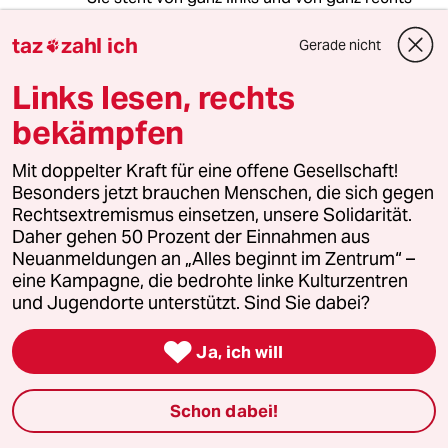
unter Beschuss.
Wir sollten uns diesen Konsens nicht kaputt
taz
zahl ich
Gerade nicht

machen lassen.
Links lesen, rechts
bekämpfen
Kaboom
15.09.2023
,
10:27 Uhr
Mit doppelter Kraft für eine offene Gesellschaft!
Besonders jetzt brauchen Menschen, die sich gegen
Ist im Moment ziemlich unüblich, aber gerade
Rechtsextremismus einsetzen, unsere Solidarität.
kurz zum Inhalt:
Daher gehen 50 Prozent der Einnahmen aus
Neuanmeldungen an „Alles beginnt im Zentrum“ –
Wenn man (was tagtägliche unumstrittene
eine Kampagne, die bedrohte linke Kulturzentren
Praxis ist) definieren kann, wann ein
und Jugendorte unterstützt. Sind Sie dabei?
menschliches Wesen nicht mehr lebt (wenn es
keinen Herzschlag mehr gibt und keine

Gehirnaktivität nachzuweisen ist), sollte man
Ja, ich will
doch wohl in der Lage sein, zu definieren, was
eigenständiges Leben ist. Wenn nämlich
Schon dabei!
Herzschlag vorhanden ist und Gehirnaktivität
nachgewiesen werden kann.