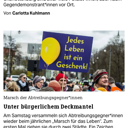
Ge­gen­de­mons­tran­t*in­nen vor Ort.
Von
Carlotta Kuhlmann
Marsch der Ab­trei­bungs­geg­ne­r*in­nen
Unter bürgerlichem Deckmantel
Am Samstag versammeln sich Ab­trei­bungs­geg­ne­r*in­nen
wieder beim jährlichen „Marsch für das Leben“. Zum
ersten Mal ziehen sie durch zwei Städte. Ein Zeichen