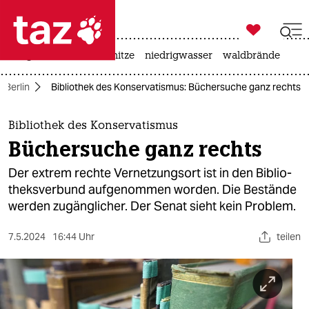

taz zahl ich
krieg in der ukraine
hitze
niedrigwasser
waldbrände

taz zahl ich
Berlin
Bibliothek des Konservatismus: Büchersuche ganz rechts
taz zahl ich
themen
Bibliothek des Konservatismus
Büchersuche ganz rechts
politik
Der extrem rechte Vernetzungsort ist in den Biblio­
öko
theks­­verbund aufgenommen worden. Die Bestände
werden zugänglicher. Der Senat sieht kein Problem.
gesellschaft
7.5.2024
16:44 Uhr
teilen
kultur
sport