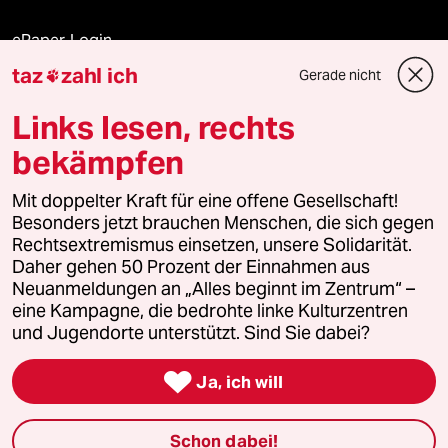
ePaper Login
taz
zahl ich
Gerade nicht

Downloads für Abonnierende
Links lesen, rechts
bekämpfen
© 2026 taz Verlags und Vertriebs GmbH
Mit doppelter Kraft für eine offene Gesellschaft!
Alle Rechte vorbehalten. Bei rechtlichen Fragen oder für Genehmigungen
wenden Sie sich bitte an
lizenzen@taz.de
Besonders jetzt brauchen Menschen, die sich gegen
Rechtsextremismus einsetzen, unsere Solidarität.
Daher gehen 50 Prozent der Einnahmen aus
Feedback
Redaktionsstatut
Kommune-Richtlinien
KI-
Neuanmeldungen an „Alles beginnt im Zentrum“ –
eine Kampagne, die bedrohte linke Kulturzentren
Leitlinie
Informant
Datenschutz
Impressum
AGB
und Jugendorte unterstützt. Sind Sie dabei?
Seitenwende
Einwilligungen widerrufen (Ads)

Ja, ich will
Schon dabei!