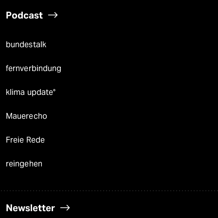
Podcast
bundestalk
fernverbindung
klima update°
Mauerecho
Freie Rede
reingehen
Newsletter