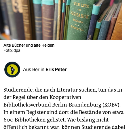
berlin
nord
wahrheit
verlag
Alte Bücher und alte Helden
verlag
Foto: dpa
veranstaltungen
Aus Berlin
Erik Peter
shop
fragen & hilfe
Studierende, die nach Literatur suchen, tun das in
unterstützen
der Regel über den Kooperativen
Bibliotheksverbund Berlin-Brandenburg (KOBV).
abo
In einem Register sind dort die Bestände von etwa
genossenschaft
600 Bibliotheken gelistet. Wie bislang nicht
öffentlich bekannt war, können Studierende dabei